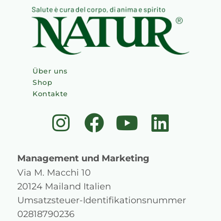
Über uns
Shop
Kontakte
I
F
Y
L
n
a
o
i
s
c
u
n
Management und Marketing
t
e
t
k
Via M. Macchi 10
20124 Mailand Italien
a
b
u
e
Umsatzsteuer-Identifikationsnummer
g
o
b
d
02818790236