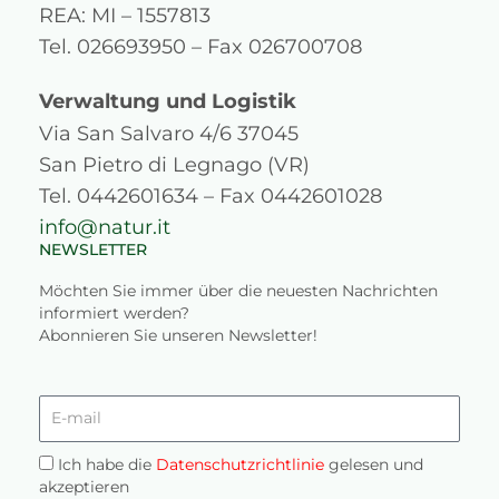
REA: MI – 1557813
r
o
e
i
Tel. 026693950 – Fax 026700708
a
k
n
Verwaltung und Logistik
m
Via San Salvaro 4/6 37045
San Pietro di Legnago (VR)
Tel. 0442601634 – Fax 0442601028
info@natur.it
NEWSLETTER
Möchten Sie immer über die neuesten Nachrichten
informiert werden?
Abonnieren Sie unseren Newsletter!
E-
mail
Privacy
Ich habe die
Datenschutzrichtlinie
gelesen und
akzeptieren