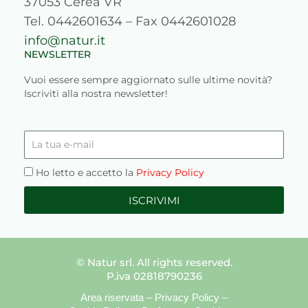
37053 Cerea VR
Tel. 0442601634 – Fax 0442601028
info@natur.it
NEWSLETTER
Vuoi essere sempre aggiornato sulle ultime novità?
Iscriviti alla nostra newsletter!
La
tua
e-
Privacy
Ho letto e accetto la
Privacy Policy
mail
ISCRIVIMI
© Natur srl. All rights reserved.
P.iva 02818790236
Area riservata
–
Privacy Policy
–