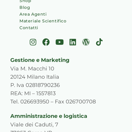
Shop
Blog
Area Agenti
Materiale Scientifico
Contatti
I
F
Y
L
W
T
n
a
o
i
o
i
s
c
u
n
r
k
Gestione e Marketing
t
e
t
k
d
t
a
b
u
e
p
o
Via M. Macchi 10
g
o
b
d
r
k
20124 Milano Italia
r
o
e
i
e
P. Iva 02818790236
a
k
n
s
REA: MI – 1557813
m
s
Tel. 026693950 – Fax 026700708
Amministrazione e logistica
Viale dei Caduti, 7