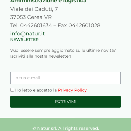
Amministrazione e logistica
Viale dei Caduti, 7
37053 Cerea VR
Tel. 0442601634 – Fax 0442601028
info@natur.it
NEWSLETTER
Vuoi essere sempre aggiornato sulle ultime novità?
Iscriviti alla nostra newsletter!
La
tua
e-
Privacy
Ho letto e accetto la
Privacy Policy
mail
ISCRIVIMI
© Natur srl. All rights reserved.