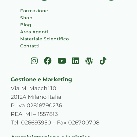
Formazione
Shop
Blog
Area Agenti
Materiale Scientifico
Contatti
I
F
Y
L
W
T
n
a
o
i
o
i
s
c
u
n
r
k
Gestione e Marketing
t
e
t
k
d
t
a
b
u
e
p
o
Via M. Macchi 10
g
o
b
d
r
k
20124 Milano Italia
r
o
e
i
e
P. Iva 02818790236
a
k
n
s
REA: MI – 1557813
m
s
Tel. 026693950 – Fax 026700708