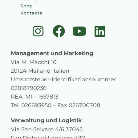
Shop
Kontakte
I
F
Y
L
n
a
o
i
s
c
u
n
Management und Marketing
t
e
t
k
Via M. Macchi 10
20124 Mailand Italien
a
b
u
e
Umsatzsteuer-Identifikationsnummer
g
o
b
d
02818790236
REA: MI – 1557813
r
o
e
i
Tel. 026693950 – Fax 026700708
a
k
n
Verwaltung und Logistik
m
Via San Salvaro 4/6 37045
San Pietro di Legnago (VR)