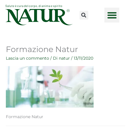
Vai
al
contenuto
CONSULENZE ONLINE
LAVORA CON NOI
PUNTI VENDI
Formazione Natur
Lascia un commento
/ Di
natur
/
13/11/2020
Formazione Natur