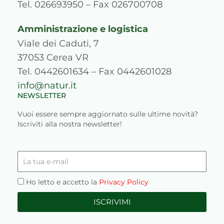
m
s
Tel. 026693950 – Fax 026700708
Amministrazione e logistica
Viale dei Caduti, 7
37053 Cerea VR
Tel. 0442601634 – Fax 0442601028
info@natur.it
NEWSLETTER
Vuoi essere sempre aggiornato sulle ultime novità?
Iscriviti alla nostra newsletter!
La
tua
e-
Privacy
Ho letto e accetto la
Privacy Policy
mail
ISCRIVIMI