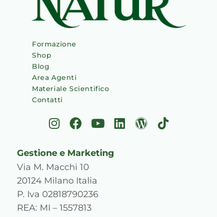
Formazione
Shop
Blog
Area Agenti
Materiale Scientifico
Contatti
I
F
Y
L
W
T
n
a
o
i
o
i
s
c
u
n
r
k
Gestione e Marketing
t
e
t
k
d
t
a
b
u
e
p
o
Via M. Macchi 10
g
o
b
d
r
k
20124 Milano Italia
r
o
e
i
e
P. Iva 02818790236
a
k
n
s
REA: MI – 1557813