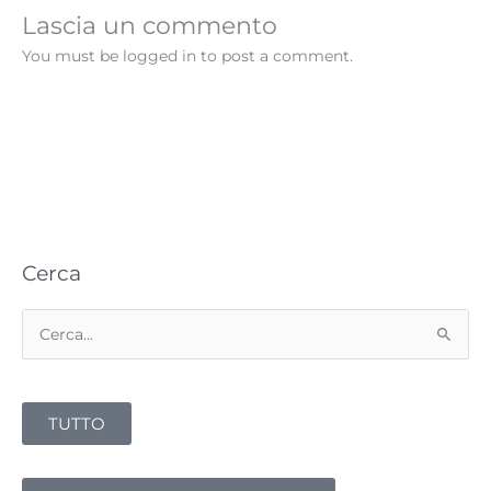
Lascia un commento
You must be logged in to post a comment.
Cerca
C
e
r
TUTTO
c
a
: