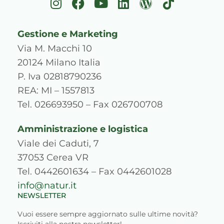
I
F
Y
L
W
T
n
a
o
i
o
i
s
c
u
n
r
k
Gestione e Marketing
t
e
t
k
d
t
a
b
u
e
p
o
Via M. Macchi 10
g
o
b
d
r
k
20124 Milano Italia
r
o
e
i
e
P. Iva 02818790236
a
k
n
s
REA: MI – 1557813
m
s
Tel. 026693950 – Fax 026700708
Amministrazione e logistica
Viale dei Caduti, 7
37053 Cerea VR
Tel. 0442601634 – Fax 0442601028
info@natur.it
NEWSLETTER
Vuoi essere sempre aggiornato sulle ultime novità?