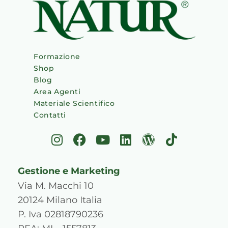
Formazione
Shop
Blog
Area Agenti
Materiale Scientifico
Contatti
I
F
Y
L
W
T
n
a
o
i
o
i
s
c
u
n
r
k
Gestione e Marketing
t
e
t
k
d
t
a
b
u
e
p
o
Via M. Macchi 10
g
o
b
d
r
k
20124 Milano Italia
r
o
e
i
e
P. Iva 02818790236
a
k
n
s