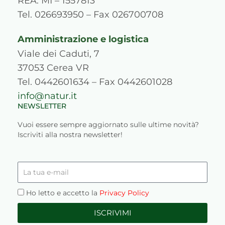
REA: MI – 1557813
m
s
Tel. 026693950 – Fax 026700708
Amministrazione e logistica
Viale dei Caduti, 7
37053 Cerea VR
Tel. 0442601634 – Fax 0442601028
info@natur.it
NEWSLETTER
Vuoi essere sempre aggiornato sulle ultime novità?
Iscriviti alla nostra newsletter!
La
tua
e-
Privacy
Ho letto e accetto la
Privacy Policy
mail
ISCRIVIMI