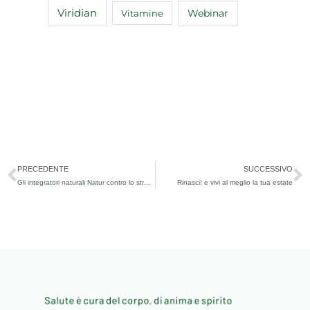
Viridian
Webinar
Vitamine
Precedente
S
PRECEDENTE
SUCCESSIVO
Gli integratori naturali Natur contro lo stress psicofisico
Rinasci! e vivi al meglio la tua estate