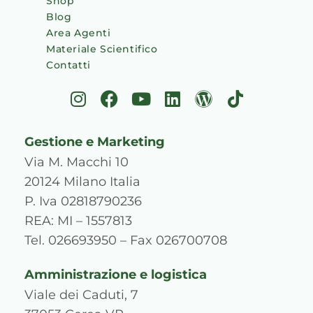
Shop
Blog
Area Agenti
Materiale Scientifico
Contatti
I
F
Y
L
W
T
n
a
o
i
o
i
s
c
u
n
r
k
Gestione e Marketing
t
e
t
k
d
t
a
b
u
e
p
o
Via M. Macchi 10
g
o
b
d
r
k
20124 Milano Italia
r
o
e
i
e
P. Iva 02818790236
a
k
n
s
REA: MI – 1557813
m
s
Tel. 026693950 – Fax 026700708
Amministrazione e logistica
Viale dei Caduti, 7