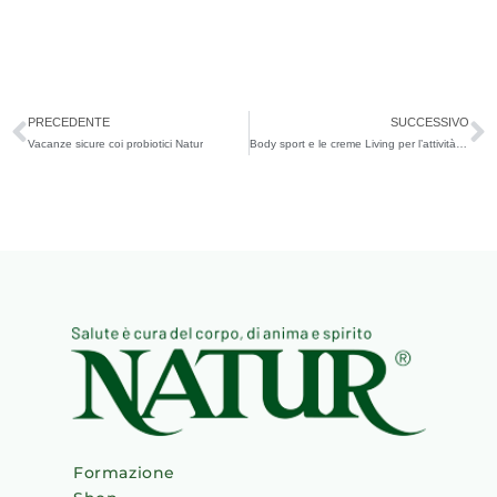
Precedente
S
PRECEDENTE
SUCCESSIVO
Vacanze sicure coi probiotici Natur
Body sport e le creme Living per l’attività sportiva
Formazione