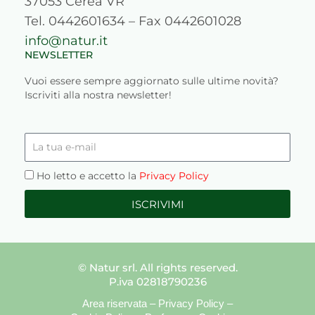
37053 Cerea VR
Tel. 0442601634 – Fax 0442601028
info@natur.it
NEWSLETTER
Vuoi essere sempre aggiornato sulle ultime novità?
Iscriviti alla nostra newsletter!
La
tua
e-
Privacy
Ho letto e accetto la
Privacy Policy
mail
ISCRIVIMI
© Natur srl. All rights reserved.
P.iva 02818790236
Area riservata
–
Privacy Policy
–