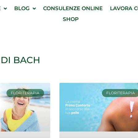
E
BLOG
CONSULENZE ONLINE
LAVORA C
SHOP
 DI BACH
agina
Pagina
Pagina
Pagina
FLORITERAPIA
FLORITERAPIA