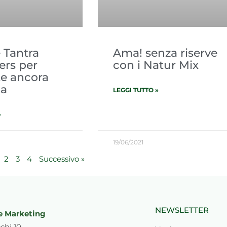
 Tantra
Ama! senza riserve
rs per
con i Natur Mix
te ancora
da
LEGGI TUTTO »
»
19/06/2021
2
3
4
Successivo »
NEWSLETTER
e Marketing
chi 10