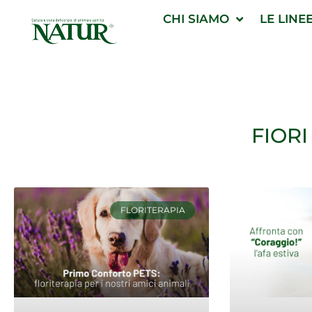
Vai
CHI SIAMO
LE LINE
al
contenuto
FIORI
P
FLORITERAPIA