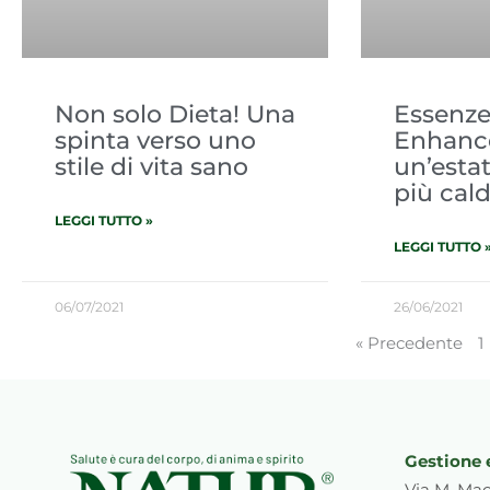
Non solo Dieta! Una
Essenze
spinta verso uno
Enhance
stile di vita sano
un’esta
più cal
LEGGI TUTTO »
LEGGI TUTTO 
06/07/2021
26/06/2021
« Precedente
1
Gestione 
Via M. Mac