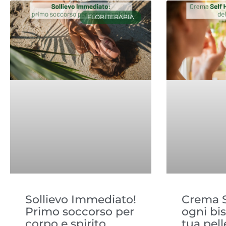
FLORITERAPIA
Sollievo Immediato!
Crema S
Primo soccorso per
ogni bi
corpo e spirito
tua pell