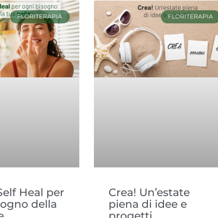
FLORITERAPIA
FLORITERAPIA
elf Heal per
Crea! Un’estate
sogno della
piena di idee e
e
progetti