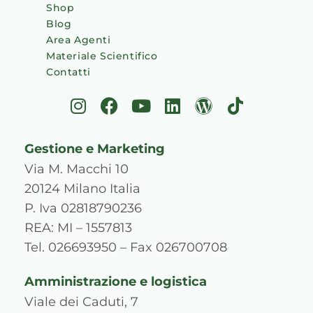
Shop
Blog
Area Agenti
Materiale Scientifico
Contatti
I
F
Y
L
W
T
n
a
o
i
o
i
s
c
u
n
r
k
Gestione e Marketing
t
e
t
k
d
t
a
b
u
e
p
o
Via M. Macchi 10
g
o
b
d
r
k
20124 Milano Italia
r
o
e
i
e
P. Iva 02818790236
a
k
n
s
REA: MI – 1557813
m
s
Tel. 026693950 – Fax 026700708
Amministrazione e logistica
Viale dei Caduti, 7