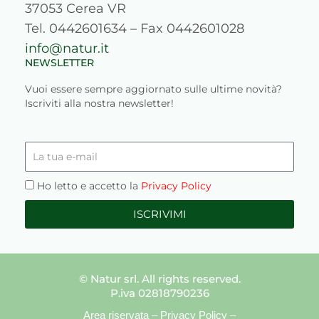
37053 Cerea VR
Tel. 0442601634 – Fax 0442601028
info@natur.it
NEWSLETTER
Vuoi essere sempre aggiornato sulle ultime novità?
Iscriviti alla nostra newsletter!
La
tua
e-
Privacy
Ho letto e accetto la
Privacy Policy
mail
ISCRIVIMI
© Natur srl. All rights reserved.
P.iva 02818790236
Area riservata
–
Privacy Policy
–