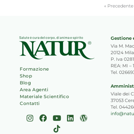
« Precedente
Gestione 
Via M. Mac
20124 Mila
P. Iva 02
REA: MI – 
Formazione
Tel. 0266
Shop
Blog
Amministr
Area Agenti
Viale dei C
Materiale Scientifico
37053 Cer
Contatti
Tel. 0442
info@natur
I
F
Y
T
L
W
n
a
o
i
i
o
s
c
u
k
n
r