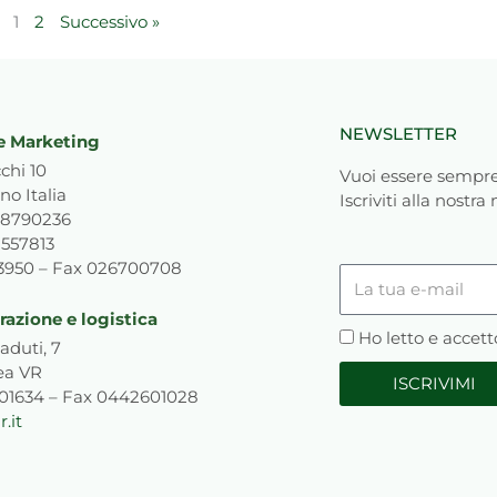
1
2
Successivo »
NEWSLETTER
e Marketing
chi 10
Vuoi essere sempre
no Italia
Iscriviti alla nostra
818790236
1557813
93950 – Fax 026700708
La
tua
azione e logistica
e-
Privacy
Ho letto e accett
aduti, 7
mail
ea VR
ISCRIVIMI
601634 – Fax 0442601028
.it