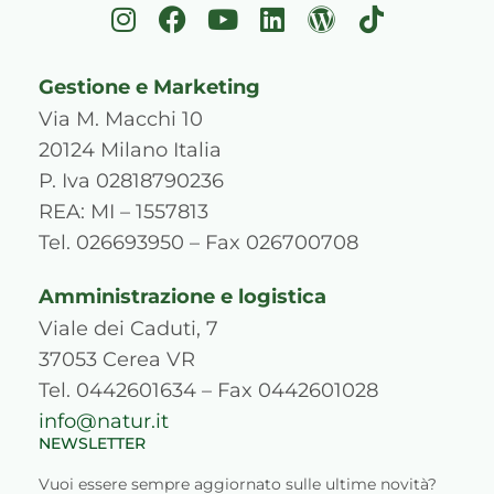
I
F
Y
L
W
T
n
a
o
i
o
i
s
c
u
n
r
k
Gestione e Marketing
t
e
t
k
d
t
a
b
u
e
p
o
Via M. Macchi 10
g
o
b
d
r
k
20124 Milano Italia
r
o
e
i
e
P. Iva 02818790236
a
k
n
s
REA: MI – 1557813
m
s
Tel. 026693950 – Fax 026700708
Amministrazione e logistica
Viale dei Caduti, 7
37053 Cerea VR
Tel. 0442601634 – Fax 0442601028
info@natur.it
NEWSLETTER
Vuoi essere sempre aggiornato sulle ultime novità?