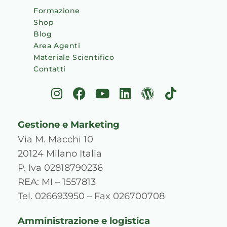
Formazione
Shop
Blog
Area Agenti
Materiale Scientifico
Contatti
I
F
Y
L
W
T
n
a
o
i
o
i
s
c
u
n
r
k
Gestione e Marketing
t
e
t
k
d
t
a
b
u
e
p
o
Via M. Macchi 10
g
o
b
d
r
k
20124 Milano Italia
r
o
e
i
e
P. Iva 02818790236
a
k
n
s
REA: MI – 1557813
m
s
Tel. 026693950 – Fax 026700708
Amministrazione e logistica