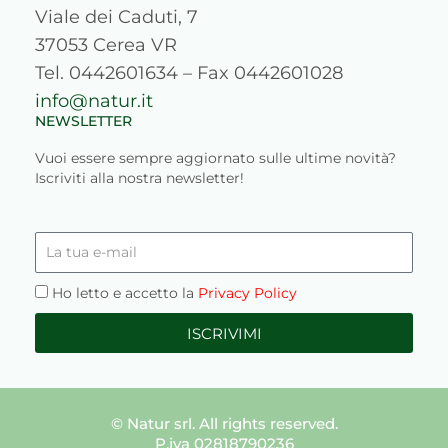
Viale dei Caduti, 7
37053 Cerea VR
Tel. 0442601634 – Fax 0442601028
info@natur.it
NEWSLETTER
Vuoi essere sempre aggiornato sulle ultime novità?
Iscriviti alla nostra newsletter!
La
tua
e-
Privacy
Ho letto e accetto la
Privacy Policy
mail
ISCRIVIMI
© Natur srl. All rights reserved.
P.iva 02818790236