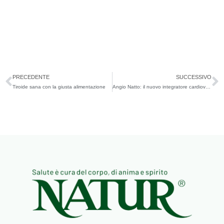
Precedente
S
PRECEDENTE
SUCCESSIVO
Tiroide sana con la giusta alimentazione
Angio Natto: il nuovo integratore cardiovascolare Natur