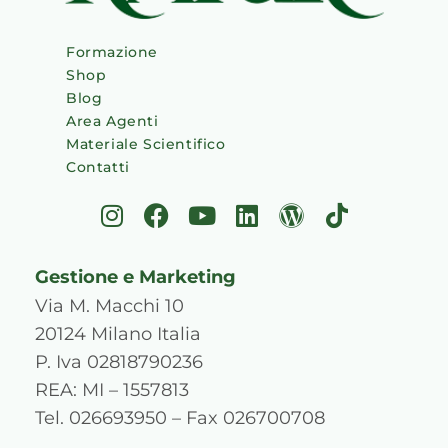
Formazione
Shop
Blog
Area Agenti
Materiale Scientifico
Contatti
I
F
Y
L
W
T
n
a
o
i
o
i
s
c
u
n
r
k
Gestione e Marketing
t
e
t
k
d
t
a
b
u
e
p
o
Via M. Macchi 10
g
o
b
d
r
k
20124 Milano Italia
r
o
e
i
e
P. Iva 02818790236
a
k
n
s
REA: MI – 1557813
m
s
Tel. 026693950 – Fax 026700708