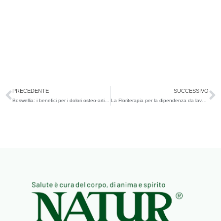
Precedente
S
PRECEDENTE
SUCCESSIVO
Boswellia: i benefici per i dolori osteo-articolari
La Floriterapia per la dipendenza da lavoro