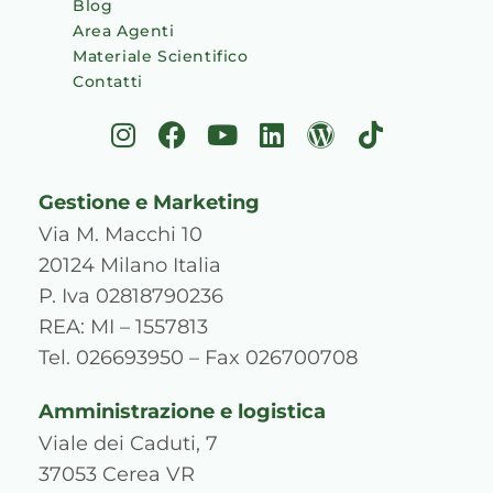
Blog
Area Agenti
Materiale Scientifico
Contatti
I
F
Y
L
W
T
n
a
o
i
o
i
s
c
u
n
r
k
Gestione e Marketing
t
e
t
k
d
t
a
b
u
e
p
o
Via M. Macchi 10
g
o
b
d
r
k
20124 Milano Italia
r
o
e
i
e
P. Iva 02818790236
a
k
n
s
REA: MI – 1557813
m
s
Tel. 026693950 – Fax 026700708
Amministrazione e logistica
Viale dei Caduti, 7
37053 Cerea VR