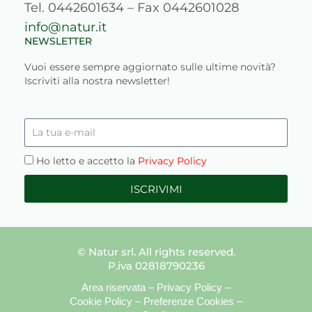
Tel. 0442601634 – Fax 0442601028
info@natur.it
NEWSLETTER
Vuoi essere sempre aggiornato sulle ultime novità?
Iscriviti alla nostra newsletter!
La
tua
e-
Privacy
Ho letto e accetto la
Privacy Policy
mail
ISCRIVIMI
© Natur srl. All rights reserved.
P.iva 02818790236
Area riservata
–
Privacy Policy
–
Cookie Policy
–
Preferenze Cookies
–