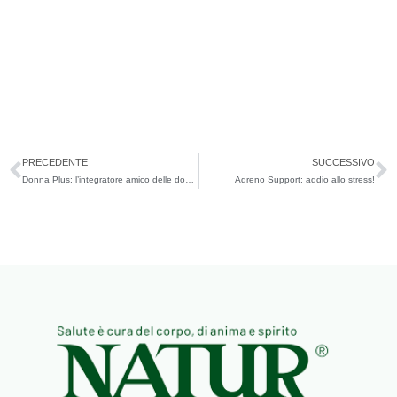
Precedente
S
PRECEDENTE
SUCCESSIVO
Donna Plus: l’integratore amico delle donne
Adreno Support: addio allo stress!