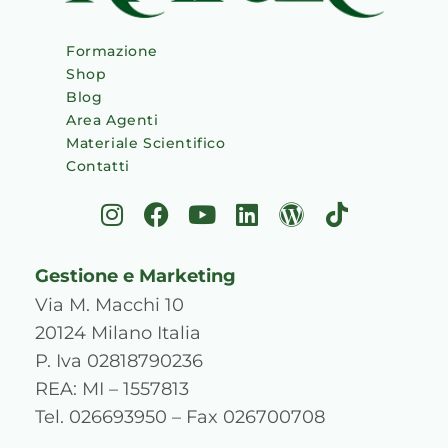
Formazione
Shop
Blog
Area Agenti
Materiale Scientifico
Contatti
I
F
Y
L
W
T
n
a
o
i
o
i
s
c
u
n
r
k
Gestione e Marketing
t
e
t
k
d
t
a
b
u
e
p
o
Via M. Macchi 10
g
o
b
d
r
k
20124 Milano Italia
r
o
e
i
e
P. Iva 02818790236
a
k
n
s
REA: MI – 1557813
m
s
Tel. 026693950 – Fax 026700708