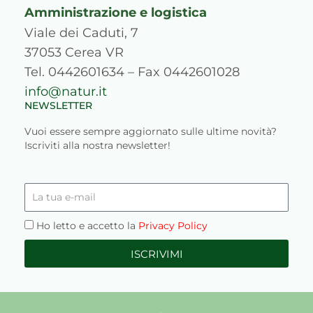
Amministrazione e logistica
Viale dei Caduti, 7
37053 Cerea VR
Tel. 0442601634 – Fax 0442601028
info@natur.it
NEWSLETTER
Vuoi essere sempre aggiornato sulle ultime novità?
Iscriviti alla nostra newsletter!
La
tua
e-
Privacy
Ho letto e accetto la
Privacy Policy
mail
ISCRIVIMI