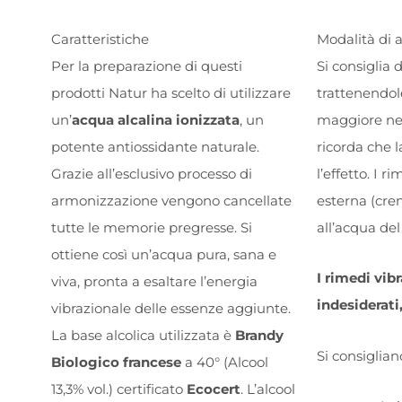
Caratteristiche
Modalità di 
Per la preparazione di questi
Si consiglia 
prodotti Natur ha scelto di utilizzare
trattenendol
un’
acqua alcalina ionizzata
, un
maggiore nec
potente antiossidante naturale.
ricorda che 
Grazie all’esclusivo processo di
l’effetto. I
armonizzazione vengono cancellate
esterna (cre
tutte le memorie pregresse. Si
all’acqua de
ottiene così un’acqua pura, sana e
I rimedi vib
viva, pronta a esaltare l’energia
indesiderati,
vibrazionale delle essenze aggiunte.
La base alcolica utilizzata è
Brandy
Si consiglian
Biologico francese
a 40° (Alcool
13,3% vol.) certificato
Ecocert
. L’alcool