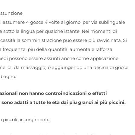
assunzione
di assumere 4 gocce 4 volte al giorno, per via sublinguale
e sotto la lingua per qualche istante. Nei momenti di
essità la somministrazione può essere più ravvicinata. Si
la frequenza, più della quantità, aumenta e rafforza
 rimedi possono essere assunti anche come applicazione
me, oli da massaggio) o aggiungendo una decina di gocce
l bagno.
razionali non hanno controindicazioni o effetti
 sono adatti a tutte le età dai più grandi ai più piccini.
o piccoli accorgimenti: