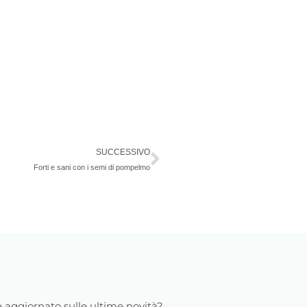
Successivo
SUCCESSIVO
Forti e sani con i semi di pompelmo
 aggiornato sulle ultime novità?