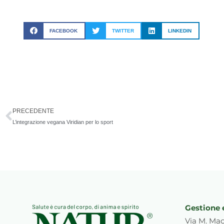
FACEBOOK
TWITTER
LINKEDIN
Precedente
PRECEDENTE
L’integrazione vegana Viridian per lo sport
Gestione 
Via M. Mac