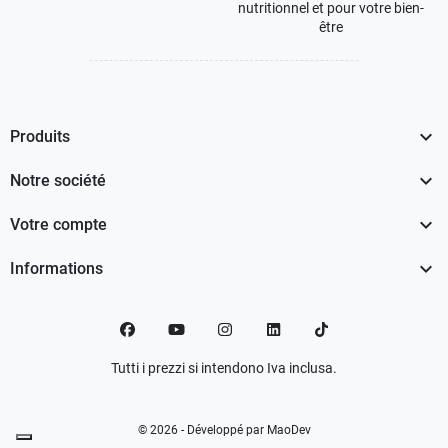
nutritionnel et pour votre bien-
être

Produits

Notre société

Votre compte

Informations
Facebook
YouTube
Instagram
LinkedIn
TikTok
Tutti i prezzi si intendono Iva inclusa.
© 2026 - Développé par MaoDev