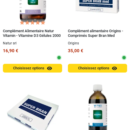
Complément Alimentaire Natur
Complément alimentaire Origins -
Vitamin - Vitamine D3 Gélules 2000
Comprimés Super Bran Med
UI
Natur srl
Origins
16,90 €
35,00 €
visibility
visibility
Choisissez options
Choisissez options