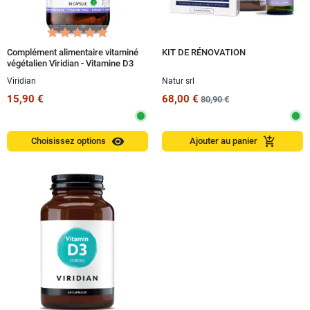
Complément alimentaire vitaminé
KIT DE RÉNOVATION
végétalien Viridian - Vitamine D3
400 UI 30 capsules
Viridian
Natur srl
15,90 €
68,00 €
80,90 €
visibility
add_shopping_cart
Choisissez options
Ajouter au panier