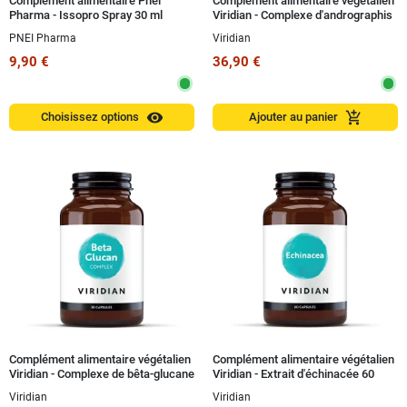
Complément alimentaire Pnei
Complément alimentaire végétalien
Pharma - Issopro Spray 30 ml
Viridian - Complexe d'andrographis
60 capsules
PNEI Pharma
Viridian
9,90 €
36,90 €
visibility
add_shopping_cart
Choisissez options
Ajouter au panier
Complément alimentaire végétalien
Complément alimentaire végétalien
Viridian - Complexe de bêta-glucane
Viridian - Extrait d'échinacée 60
30 capsules
capsules
Viridian
Viridian