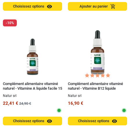
visibility
add_shopping_cart
Choisissez options
Ajouter au panier
-10%
Complément alimentaire vitaminé
Complément alimentaire vitaminé
naturel - Vitamine A liquide facile 15
naturel - Vitamine B12 liquide
ml
EasyLiquid 15 ml
Natur srl
Natur srl
22,41 €
16,90 €
24,90 €
visibility
visibility
Choisissez options
Choisissez options