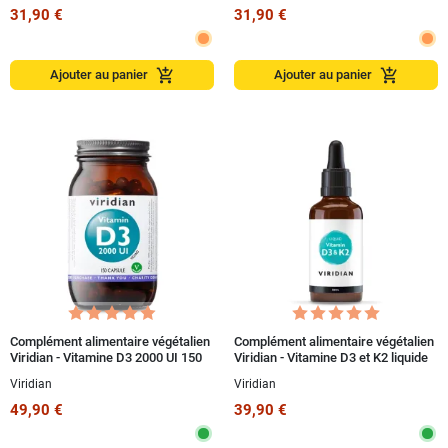
31,90 €
31,90 €
add_shopping_cart
add_shopping_cart
Ajouter au panier
Ajouter au panier
Complément alimentaire végétalien
Complément alimentaire végétalien
Viridian - Vitamine D3 2000 UI 150
Viridian - Vitamine D3 et K2 liquide
capsules
50 ml
Viridian
Viridian
49,90 €
39,90 €