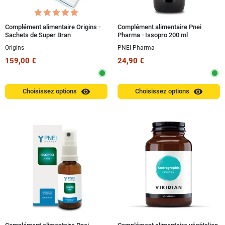
Complément alimentaire Origins -
Complément alimentaire Pnei
Sachets de Super Bran
Pharma - Issopro 200 ml
Origins
PNEI Pharma
159,00 €
24,90 €
visibility
visibility
Choisissez options
Choisissez options