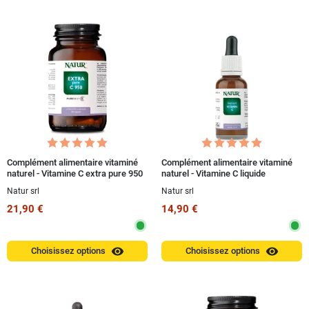
Complément alimentaire vitaminé
Complément alimentaire vitaminé
naturel - Vitamine C extra pure 950
naturel - Vitamine C liquide
capsules
EasyLiquid 15 ml
Natur srl
Natur srl
21,90 €
14,90 €
visibility
visibility
Choisissez options
Choisissez options