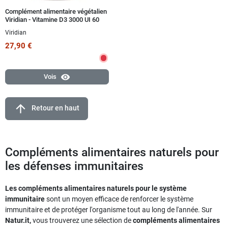
Complément alimentaire végétalien
Viridian - Vitamine D3 3000 UI 60
capsules
Viridian
27,90 €
visibility
Vois
arrow_upward
Retour en haut
Compléments alimentaires naturels pour
les défenses immunitaires
Les compléments alimentaires naturels pour le système
immunitaire
sont un moyen efficace de renforcer le système
immunitaire et de protéger l'organisme tout au long de l'année. Sur
Natur.it,
vous trouverez une sélection de
compléments alimentaires