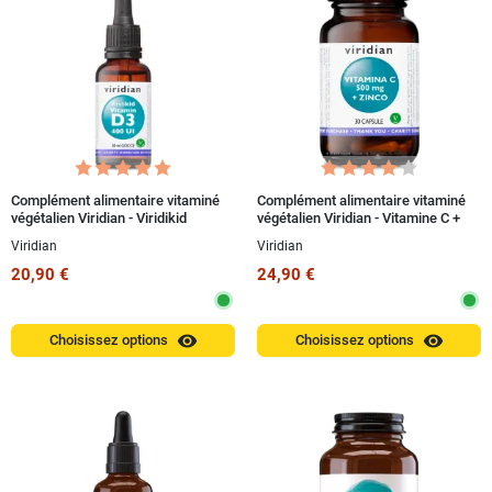
Complément alimentaire vitaminé
Complément alimentaire vitaminé
végétalien Viridian - Viridikid
végétalien Viridian - Vitamine C +
Vitamine D3 400 UI 30 ml
Zinc 30 capsules
Viridian
Viridian
20,90 €
24,90 €
visibility
visibility
Choisissez options
Choisissez options