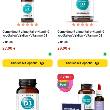
Complément alimentaire vitaminé
Complément alimentaire vitaminé
végétalien Viridian - Vitamine D3
végétalien Viridian - Vitamine D3
2000 UI 50 ml
2000 UI 60 capsules
Viridian
Viridian
27,90 €
29,90 €
visibility
visibility
Choisissez options
Choisissez options
-12,90 €
Pack