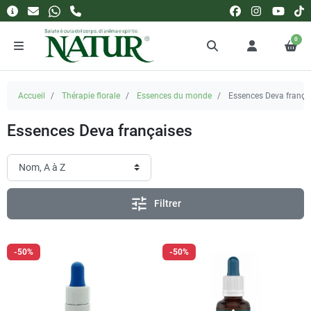
0
Accueil
Thérapie florale
Essences du monde
Essences Deva frança
Essences Deva françaises
tune
Filtrer
-50%
-50%