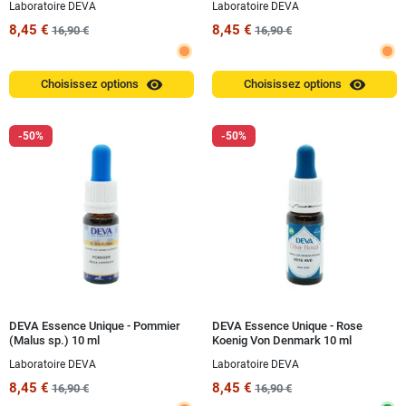
Laboratoire DEVA
Laboratoire DEVA
8,45 €
8,45 €
16,90 €
16,90 €
visibility
visibility
Choisissez options
Choisissez options
-50%
-50%
DEVA Essence Unique - Pommier
DEVA Essence Unique - Rose
(Malus sp.) 10 ml
Koenig Von Denmark 10 ml
Laboratoire DEVA
Laboratoire DEVA
8,45 €
8,45 €
16,90 €
16,90 €