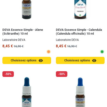
DEVA Essence Simple - Alene
DEVA Essence Simple - Calendula
(Scléranthe) 10 ml
(Calendula officinalis) 10 ml
Laboratoire DEVA
Laboratoire DEVA
8,45 €
8,45 €
16,90 €
16,90 €
visibility
visibility
Choisissez options
Choisissez options
-50%
-50%