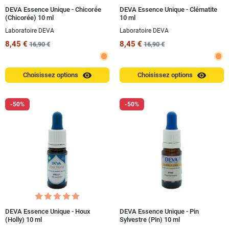
DEVA Essence Unique - Chicorée
DEVA Essence Unique - Clématite
(Chicorée) 10 ml
10 ml
Laboratoire DEVA
Laboratoire DEVA
8,45 €
8,45 €
16,90 €
16,90 €
visibility
visibility
Choisissez options
Choisissez options
-50%
-50%
DEVA Essence Unique - Houx
DEVA Essence Unique - Pin
(Holly) 10 ml
Sylvestre (Pin) 10 ml