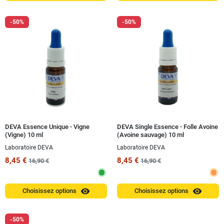
-50%
-50%
DEVA Essence Unique - Vigne
DEVA Single Essence - Folle Avoine
(Vigne) 10 ml
(Avoine sauvage) 10 ml
Laboratoire DEVA
Laboratoire DEVA
8,45 €
8,45 €
16,90 €
16,90 €
visibility
visibility
Choisissez options
Choisissez options
-50%