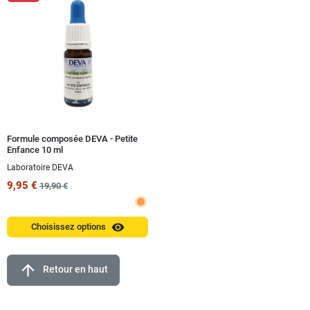
Formule composée DEVA - Petite
Enfance 10 ml
Laboratoire DEVA
9,95 €
19,90 €
visibility
Choisissez options
arrow_upward
Retour en haut