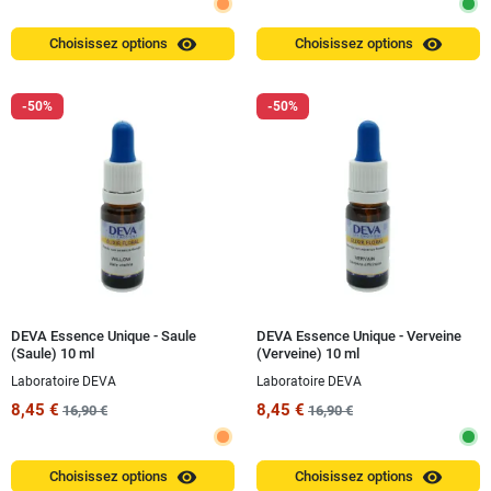
visibility
visibility
Choisissez options
Choisissez options
-50%
-50%
DEVA Essence Unique - Saule
DEVA Essence Unique - Verveine
(Saule) 10 ml
(Verveine) 10 ml
Laboratoire DEVA
Laboratoire DEVA
8,45 €
8,45 €
16,90 €
16,90 €
visibility
visibility
Choisissez options
Choisissez options