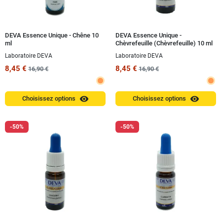
DEVA Essence Unique - Chêne 10
DEVA Essence Unique -
ml
Chèvrefeuille (Chèvrefeuille) 10 ml
Laboratoire DEVA
Laboratoire DEVA
8,45 €
8,45 €
16,90 €
16,90 €
visibility
visibility
Choisissez options
Choisissez options
-50%
-50%