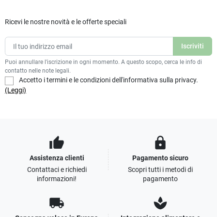
Ricevi le nostre novità e le offerte speciali
Puoi annullare l'iscrizione in ogni momento. A questo scopo, cerca le info di
contatto nelle note legali.
Accetto i termini e le condizioni dell'informativa sulla privacy.
(Leggi)
thumb_up
lock
Assistenza clienti
Pagamento sicuro
Contattaci e richiedi
Scopri tutti i metodi di
informazioni!
pagamento
local_shipping
spa