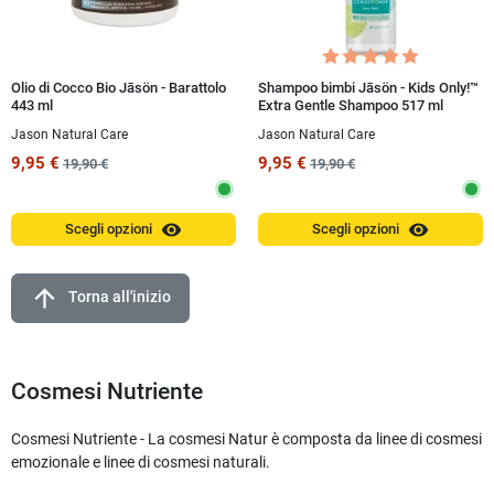
Olio di Cocco Bio Jāsön - Barattolo
Shampoo bimbi Jāsön - Kids Only!™
443 ml
Extra Gentle Shampoo 517 ml
Jason Natural Care
Jason Natural Care
9,95 €
9,95 €
19,90 €
19,90 €
visibility
visibility
Scegli opzioni
Scegli opzioni
arrow_upward
Torna all'inizio
Cosmesi Nutriente
Cosmesi Nutriente - La cosmesi Natur è composta da linee di cosmesi
emozionale e linee di cosmesi naturali.