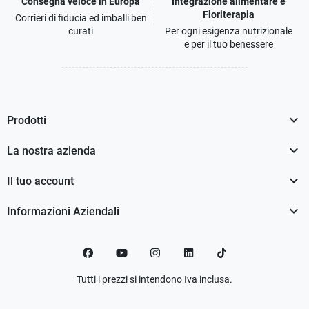
Consegna veloce in Europa
Integrazione alimentare e
Floriterapia
Corrieri di fiducia ed imballi ben
curati
Per ogni esigenza nutrizionale
e per il tuo benessere

Prodotti

La nostra azienda

Il tuo account

Informazioni Aziendali
Facebook
YouTube
Instagram
LinkedIn
TikTok
Tutti i prezzi si intendono Iva inclusa.