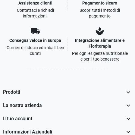
Assistenza clienti
Pagamento sicuro
Contattaci e richiedi
Scopri tutti i metodi di
informazioni!
pagamento
local_shipping
spa
Consegna veloce in Europa
Integrazione alimentare e
Floriterapia
Corrieri di fiducia ed imballi ben
curati
Per ogni esigenza nutrizionale
e per il tuo benessere

Prodotti

La nostra azienda

Il tuo account

Informazioni Aziendali