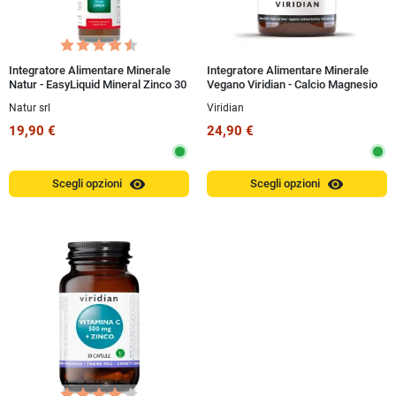
Integratore Alimentare Minerale
Integratore Alimentare Minerale
Natur - EasyLiquid Mineral Zinco 30
Vegano Viridian - Calcio Magnesio
ml
Zinco 100g Polvere
Natur srl
Viridian
19,90 €
24,90 €
visibility
visibility
Scegli opzioni
Scegli opzioni