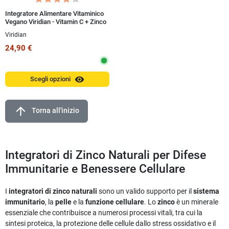
Integratore Alimentare Vitaminico
Vegano Viridian - Vitamin C + Zinco
30 Capsule
Viridian
24,90 €
visibility
Scegli opzioni
arrow_upward
Torna all'inizio
Integratori di Zinco Naturali per Difese
Immunitarie e Benessere Cellulare
I
integratori di zinco naturali
sono un valido supporto per il
sistema
immunitario
, la
pelle
e la
funzione cellulare
. Lo
zinco
è un minerale
essenziale che contribuisce a numerosi processi vitali, tra cui la
sintesi proteica, la protezione delle cellule dallo stress ossidativo e il