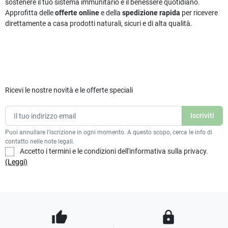
sostenere il tuo sistema immunitario e il benessere quotidiano.
Approfitta delle
offerte online
e della
spedizione rapida
per ricevere
direttamente a casa prodotti naturali, sicuri e di alta qualità.
Ricevi le nostre novità e le offerte speciali
Puoi annullare l'iscrizione in ogni momento. A questo scopo, cerca le info di
contatto nelle note legali.
Accetto i termini e le condizioni dell'informativa sulla privacy.
(Leggi)
thumb_up
lock