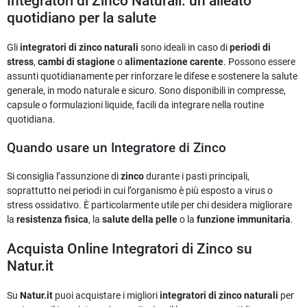
Integratori di Zinco Naturali: un alleato
quotidiano per la salute
Gli
integratori di zinco naturali
sono ideali in caso di
periodi di
stress
,
cambi di stagione
o
alimentazione carente
. Possono essere
assunti quotidianamente per rinforzare le difese e sostenere la salute
generale, in modo naturale e sicuro. Sono disponibili in compresse,
capsule o formulazioni liquide, facili da integrare nella routine
quotidiana.
Quando usare un Integratore di Zinco
Si consiglia l’assunzione di
zinco
durante i pasti principali,
soprattutto nei periodi in cui l’organismo è più esposto a virus o
stress ossidativo. È particolarmente utile per chi desidera migliorare
la
resistenza fisica
, la
salute della pelle
o la
funzione immunitaria
.
Acquista Online Integratori di Zinco su
Natur.it
Su
Natur.it
puoi acquistare i migliori
integratori di zinco naturali
per