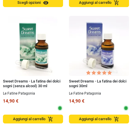
visibility
add_shopping_cart
Scegli opzioni
Aggiungi al carrello
Sweet Dreams - La fatina dei dolci
Sweet Dreams - La fatina dei dolci
sogni (senza alcool) 30 ml
sogni 30ml
Le Fatine Patagonia
Le Fatine Patagonia
14,90 €
14,90 €
add_shopping_cart
add_shopping_cart
Aggiungi al carrello
Aggiungi al carrello