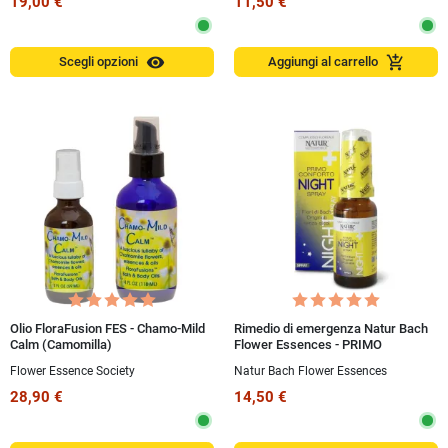
19,00 €
11,50 €
visibility
add_shopping_cart
Scegli opzioni
Aggiungi al carrello
Olio FloraFusion FES - Chamo-Mild
Rimedio di emergenza Natur Bach
Calm (Camomilla)
Flower Essences - PRIMO
CONFORTO® NIGHT Spray 20 ml
Flower Essence Society
Natur Bach Flower Essences
28,90 €
14,50 €