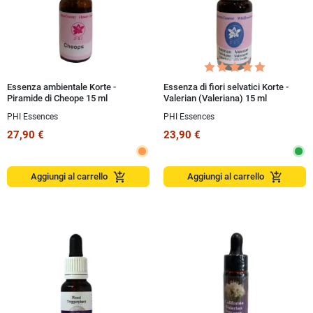
Essenza ambientale Korte -
Essenza di fiori selvatici Korte -
Piramide di Cheope 15 ml
Valerian (Valeriana) 15 ml
PHI Essences
PHI Essences
27,90 €
23,90 €
add_shopping_cart
add_shopping_cart
Aggiungi al carrello
Aggiungi al carrello