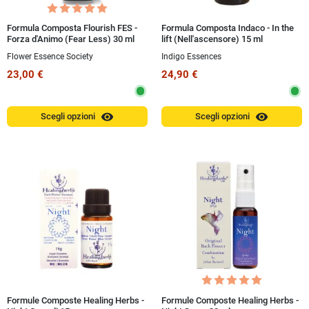
Formula Composta Flourish FES -
Formula Composta Indaco - In the
Forza d'Animo (Fear Less) 30 ml
lift (Nell'ascensore) 15 ml
Spray
Flower Essence Society
Indigo Essences
23,00 €
24,90 €
visibility
visibility
Scegli opzioni
Scegli opzioni
Formule Composte Healing Herbs -
Formule Composte Healing Herbs -