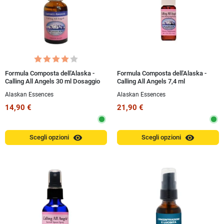
Formula Composta dell'Alaska -
Formula Composta dell'Alaska -
Calling All Angels 30 ml Dosaggio
Calling All Angels 7,4 ml
Alaskan Essences
Alaskan Essences
14,90 €
21,90 €
visibility
visibility
Scegli opzioni
Scegli opzioni