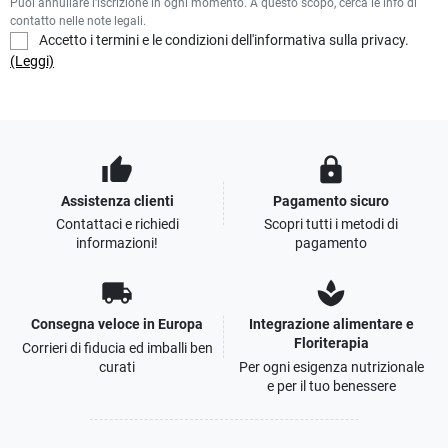
Puoi annullare l'iscrizione in ogni momento. A questo scopo, cerca le info di
contatto nelle note legali.
Accetto i termini e le condizioni dell'informativa sulla privacy.
(Leggi)
thumb_up
lock
Assistenza clienti
Pagamento sicuro
Contattaci e richiedi
Scopri tutti i metodi di
informazioni!
pagamento
local_shipping
spa
Consegna veloce in Europa
Integrazione alimentare e
Floriterapia
Corrieri di fiducia ed imballi ben
curati
Per ogni esigenza nutrizionale
e per il tuo benessere