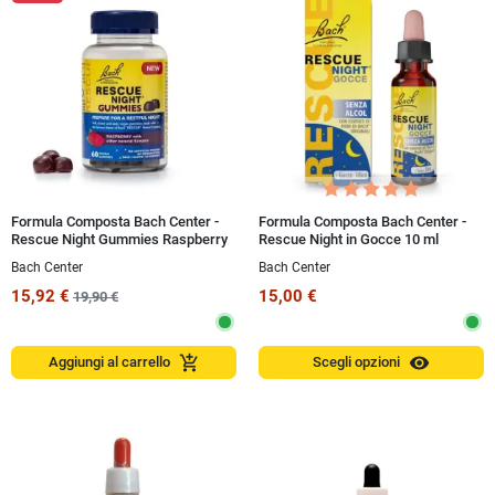
Formula Composta Bach Center -
Formula Composta Bach Center -
Rescue Night Gummies Raspberry
Rescue Night in Gocce 10 ml
60 gum
Bach Center
Bach Center
15,92 €
15,00 €
19,90 €
visibility
add_shopping_cart
Aggiungi al carrello
Scegli opzioni