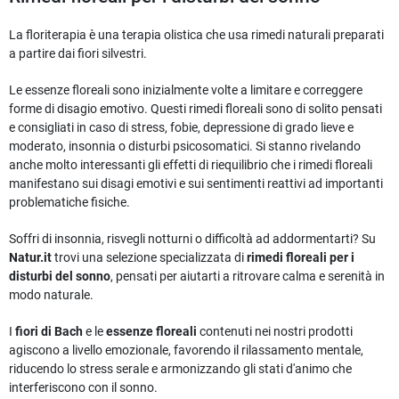
La floriterapia è una terapia olistica che usa rimedi naturali preparati
a partire dai fiori silvestri.
Le essenze floreali sono inizialmente volte a limitare e correggere
forme di disagio emotivo. Questi rimedi floreali sono di solito pensati
e consigliati in caso di stress, fobie, depressione di grado lieve e
moderato, insonnia o disturbi psicosomatici. Si stanno rivelando
anche molto interessanti gli effetti di riequilibrio che i rimedi floreali
manifestano sui disagi emotivi e sui sentimenti reattivi ad importanti
problematiche fisiche.
Soffri di insonnia, risvegli notturni o difficoltà ad addormentarti? Su
Natur.it
trovi una selezione specializzata di
rimedi floreali per i
disturbi del sonno
, pensati per aiutarti a ritrovare calma e serenità in
modo naturale.
I
fiori di Bach
e le
essenze floreali
contenuti nei nostri prodotti
agiscono a livello emozionale, favorendo il rilassamento mentale,
riducendo lo stress serale e armonizzando gli stati d'animo che
interferiscono con il sonno.