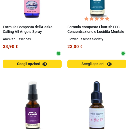
Formula Composta dell'Alaska -
Formula composta Flourish FES -
Calling All Angels Spray
Concentrazione e Lucidità Mentale
(Mind Full) 30 ml Spray
Alaskan Essences
Flower Essence Society
33,90 €
23,00 €
visibility
visibility
Scegli opzioni
Scegli opzioni