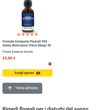
Formula Composta Flourish FES -
Sonno Ristoratore (Flora Sleep) 30
ml Spray
Flower Essence Society
23,00 €
visibility
Scegli opzioni
arrow_upward
Torna all'inizio
Rimedi floreali per i disturbi del sonno