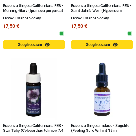
Essenza Singola Californiana FES -
Essenza Singola Californiana FES -
Morning Glory (Ipomoea purpurea)
Saint John's Wort (Hypericum
7,4 ml
perforatum) 7,4 ml
Flower Essence Society
Flower Essence Society
17,50 €
17,50 €
visibility
visibility
Scegli opzioni
Scegli opzioni
Essenza Singola Californiana FES -
Essenza Singola Indaco - Sugulite
Star Tulip (Colocorthus tolmiei) 7,4
(Feeling Safe Within) 15 ml
ml