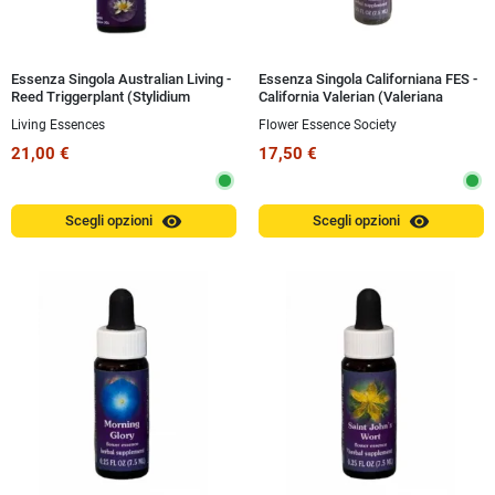
Essenza Singola Australian Living -
Essenza Singola Californiana FES -
Reed Triggerplant (Stylidium
California Valerian (Valeriana
junceum) 15 ml
capitata) 7,4 ml
Living Essences
Flower Essence Society
21,00 €
17,50 €
visibility
visibility
Scegli opzioni
Scegli opzioni