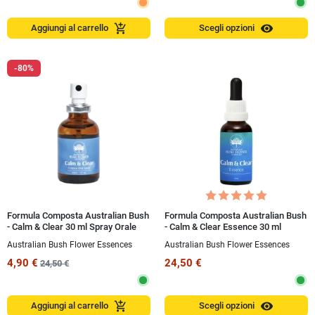
visibility
add_shopping_cart
Aggiungi al carrello
Scegli opzioni
-80%
Formula Composta Australian Bush
Formula Composta Australian Bush
- Calm & Clear 30 ml Spray Orale
- Calm & Clear Essence 30 ml
Australian Bush Flower Essences
Australian Bush Flower Essences
4,90 €
24,50 €
24,50 €
visibility
add_shopping_cart
Aggiungi al carrello
Scegli opzioni