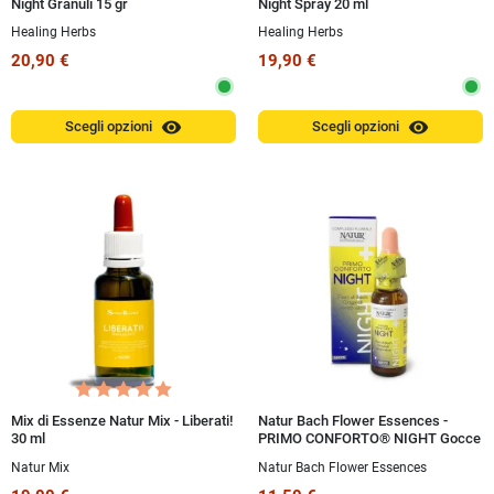
Night Granuli 15 gr
Night Spray 20 ml
Healing Herbs
Healing Herbs
20,90 €
19,90 €
visibility
visibility
Scegli opzioni
Scegli opzioni
Mix di Essenze Natur Mix - Liberati!
Natur Bach Flower Essences -
30 ml
PRIMO CONFORTO® NIGHT Gocce
10 ml
Natur Mix
Natur Bach Flower Essences