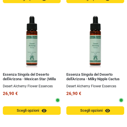
Essenza Singola del Deserto
Essenza Singola del Deserto
dell'Arizona - Mexican Star (Milla
dell'Arizona - Milky Nipple Cactus
biflora) 10 ml
(Mammillaria gummifera) 10 ml
Desert Alchemy Flower Essences
Desert Alchemy Flower Essences
26,90 €
26,90 €
visibility
visibility
Scegli opzioni
Scegli opzioni