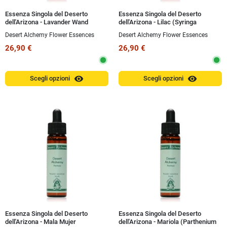
Essenza Singola del Deserto
Essenza Singola del Deserto
dell'Arizona - Lavander Wand
dell'Arizona - Lilac (Syringa
Penstemon (Penstemon
vulgaris) 10 ml
Desert Alchemy Flower Essences
Desert Alchemy Flower Essences
dasyphyllus) 10 ml
26,90 €
26,90 €
visibility
visibility
Scegli opzioni
Scegli opzioni
Essenza Singola del Deserto
Essenza Singola del Deserto
dell'Arizona - Mala Mujer
dell'Arizona - Mariola (Parthenium