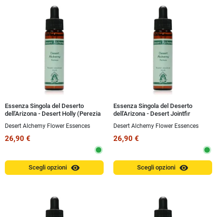
Essenza Singola del Deserto
Essenza Singola del Deserto
dell'Arizona - Desert Holly (Perezia
dell'Arizona - Desert Jointfir
nana) 10 ml
(Ephedra trifurca) 10 ml
Desert Alchemy Flower Essences
Desert Alchemy Flower Essences
26,90 €
26,90 €
visibility
visibility
Scegli opzioni
Scegli opzioni