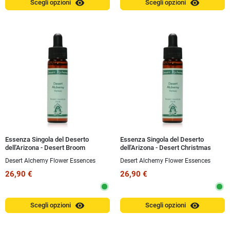
visibility
visibility
Scegli opzioni
Scegli opzioni
Essenza Singola del Deserto
Essenza Singola del Deserto
dell'Arizona - Desert Broom
dell'Arizona - Desert Christmas
(Baccharis sarothroides) 10 ml
Cholla Cactus (Cylindropuntia
Desert Alchemy Flower Essences
Desert Alchemy Flower Essences
leptocaulis) 10 ml
26,90 €
26,90 €
visibility
visibility
Scegli opzioni
Scegli opzioni