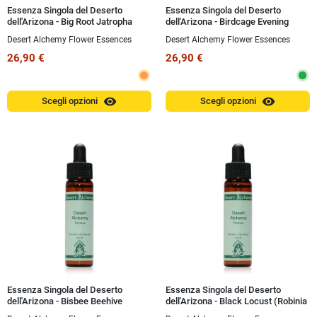
Essenza Singola del Deserto
Essenza Singola del Deserto
dell'Arizona - Big Root Jatropha
dell'Arizona - Birdcage Evening
(Jatropha macrorhiza) 10 ml
Primrose (Ex White Desert
Desert Alchemy Flower Essences
Desert Alchemy Flower Essences
Primrose) (Oenothera deltoides) 10
ml
26,90 €
26,90 €
visibility
visibility
Scegli opzioni
Scegli opzioni
Essenza Singola del Deserto
Essenza Singola del Deserto
dell'Arizona - Bisbee Beehive
dell'Arizona - Black Locust (Robinia
Cactus (Coryphantha vivipara) 10
pseudoacacia) 10 ml