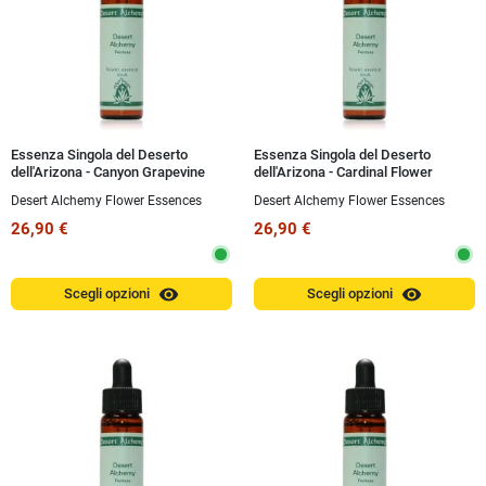
Essenza Singola del Deserto
Essenza Singola del Deserto
dell'Arizona - Canyon Grapevine
dell'Arizona - Cardinal Flower
(Vitis arizonica) 10 ml
(Lobelia cardinalis) 10 ml
Desert Alchemy Flower Essences
Desert Alchemy Flower Essences
26,90 €
26,90 €
visibility
visibility
Scegli opzioni
Scegli opzioni