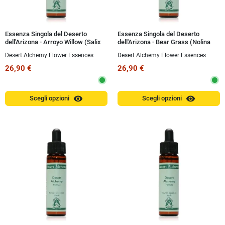
Essenza Singola del Deserto
Essenza Singola del Deserto
dell'Arizona - Arroyo Willow (Salix
dell'Arizona - Bear Grass (Nolina
lasiolepsis) 10 ml
microcarpa) 10 ml
Desert Alchemy Flower Essences
Desert Alchemy Flower Essences
26,90 €
26,90 €
visibility
visibility
Scegli opzioni
Scegli opzioni