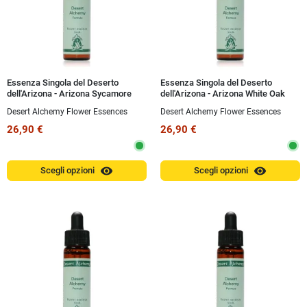
Essenza Singola del Deserto
Essenza Singola del Deserto
dell'Arizona - Arizona Sycamore
dell'Arizona - Arizona White Oak
(Platanus wrightii) 10 ml
(Quercus arizonica) 10 ml
Desert Alchemy Flower Essences
Desert Alchemy Flower Essences
26,90 €
26,90 €
visibility
visibility
Scegli opzioni
Scegli opzioni