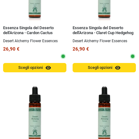
Essenza Singola del Deserto
Essenza Singola del Deserto
dell'Arizona - Cardon Cactus
dell'Arizona - Claret Cup Hedgehog
(Pachycereus pringlei) 10 ml
Cactus (Echinocereus
Desert Alchemy Flower Essences
Desert Alchemy Flower Essences
triglochidiatus) 10 ml
26,90 €
26,90 €
visibility
visibility
Scegli opzioni
Scegli opzioni