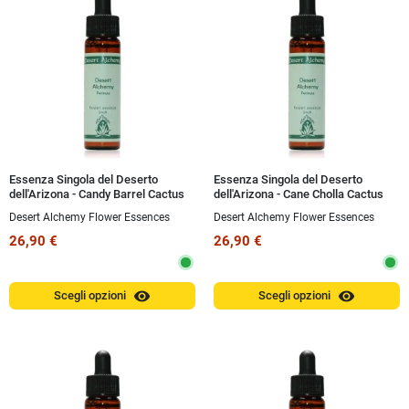
Essenza Singola del Deserto
Essenza Singola del Deserto
dell'Arizona - Candy Barrel Cactus
dell'Arizona - Cane Cholla Cactus
(Ferocactus wislizenii) 10 ml
(Cylindropuntia spinosior) 10 ml
Desert Alchemy Flower Essences
Desert Alchemy Flower Essences
26,90 €
26,90 €
visibility
visibility
Scegli opzioni
Scegli opzioni