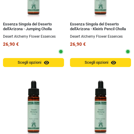
Essenza Singola del Deserto
Essenza Singola del Deserto
dell'Arizona - Jumping Cholla
dell'Arizona - Klein's Pencil Cholla
Cactus (Cylindropuntia fulgida) 10
Cactus (Cylindropuntia kleiniae) 10
Desert Alchemy Flower Essences
Desert Alchemy Flower Essences
ml
ml
26,90 €
26,90 €
visibility
visibility
Scegli opzioni
Scegli opzioni