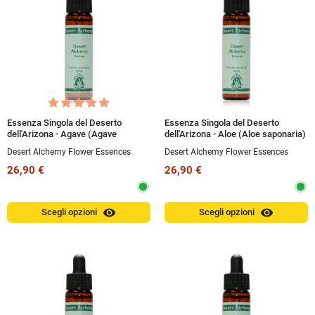
Essenza Singola del Deserto
Essenza Singola del Deserto
dell'Arizona - Agave (Agave
dell'Arizona - Aloe (Aloe saponaria)
palmeri) 10 ml
10 ml
Desert Alchemy Flower Essences
Desert Alchemy Flower Essences
26,90 €
26,90 €
visibility
visibility
Scegli opzioni
Scegli opzioni