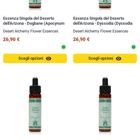
Essenza Singola del Deserto
Essenza Singola del Deserto
dell'Arizona - Dogbane (Apocynum
dell'Arizona - Dyssodia (Dyssodia
androsaemifolium) 10 ml
acerosa) 10 ml
Desert Alchemy Flower Essences
Desert Alchemy Flower Essences
26,90 €
26,90 €
visibility
visibility
Scegli opzioni
Scegli opzioni