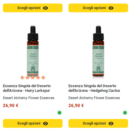
visibility
visibility
Scegli opzioni
Scegli opzioni
Essenza Singola del Deserto
Essenza Singola del Deserto
dell'Arizona - Hairy Larkspur
dell'Arizona - Hedgehog Cactus
(Delphinium virescens) 10 ml
(Echinocereus fendleri) 10 ml
Desert Alchemy Flower Essences
Desert Alchemy Flower Essences
26,90 €
26,90 €
visibility
visibility
Scegli opzioni
Scegli opzioni