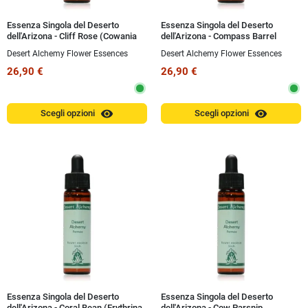
Essenza Singola del Deserto
Essenza Singola del Deserto
dell'Arizona - Cliff Rose (Cowania
dell'Arizona - Compass Barrel
mexicana) 10 ml
Cactus (Ferocactus acanthodes)
Desert Alchemy Flower Essences
Desert Alchemy Flower Essences
10 ml
26,90 €
26,90 €
visibility
visibility
Scegli opzioni
Scegli opzioni
Essenza Singola del Deserto
Essenza Singola del Deserto
dell'Arizona - Coral Bean (Erythrina
dell'Arizona - Cow Parsnip