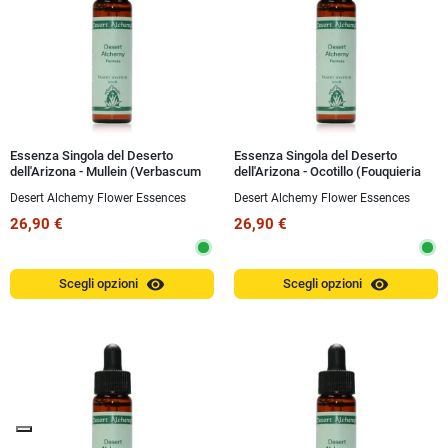
Essenza Singola del Deserto
Essenza Singola del Deserto
dell'Arizona - Mullein (Verbascum
dell'Arizona - Ocotillo (Fouquieria
thapsus) 10 ml
splendens) 10 ml
Desert Alchemy Flower Essences
Desert Alchemy Flower Essences
26,90 €
26,90 €
visibility
visibility
Scegli opzioni
Scegli opzioni