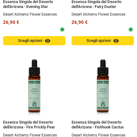
Essenza Singola del Deserto
Essenza Singola del Deserto
dell'Arizona - Evening Star
dell'Arizona - Fairy Duster
(Mentzelia pumila) 10 ml
(Calliandra eriophylla) 10 ml
Desert Alchemy Flower Essences
Desert Alchemy Flower Essences
26,90 €
26,90 €
visibility
visibility
Scegli opzioni
Scegli opzioni
Essenza Singola del Deserto
Essenza Singola del Deserto
dell'Arizona - Fire Prickly Pear
dell'Arizona - Fishhook Cactus
(Opuntia phaecantha) 10 ml
(Mammillaria microcarpa) 10 ml
Desert Alchemy Flower Essences
Desert Alchemy Flower Essences