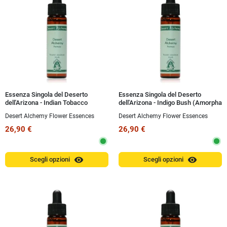
Essenza Singola del Deserto
Essenza Singola del Deserto
dell'Arizona - Indian Tobacco
dell'Arizona - Indigo Bush (Amorpha
(Nicotiana trigonophylla) 10 ml
fruticosa) 10 ml
Desert Alchemy Flower Essences
Desert Alchemy Flower Essences
26,90 €
26,90 €
visibility
visibility
Scegli opzioni
Scegli opzioni