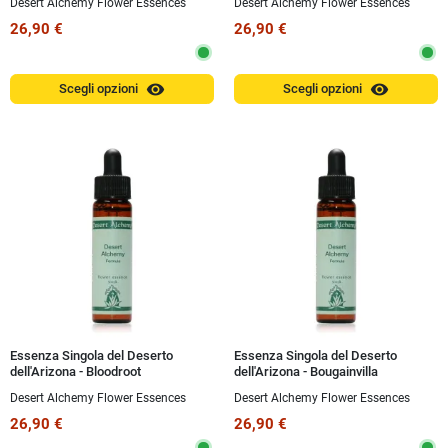
Desert Alchemy Flower Essences
Desert Alchemy Flower Essences
ml
26,90 €
26,90 €
visibility
visibility
Scegli opzioni
Scegli opzioni
Essenza Singola del Deserto
Essenza Singola del Deserto
dell'Arizona - Bloodroot
dell'Arizona - Bougainvilla
(Sanguinaria canadensis) 10 ml
(Bouganvillaea) 10 ml
Desert Alchemy Flower Essences
Desert Alchemy Flower Essences
26,90 €
26,90 €