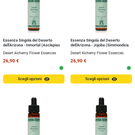
Essenza Singola del Deserto
Essenza Singola del Deserto
dell'Arizona - Inmortal (Asclepias
dell'Arizona - Jojoba (Simmondsia
asperula) 10 ml
chinensis) 10 ml
Desert Alchemy Flower Essences
Desert Alchemy Flower Essences
26,90 €
26,90 €
visibility
visibility
Scegli opzioni
Scegli opzioni