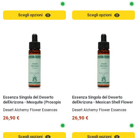
visibility
visibility
Scegli opzioni
Scegli opzioni
Essenza Singola del Deserto
Essenza Singola del Deserto
dell'Arizona - Mesquite (Prosopis
dell'Arizona - Mexican Shell Flower
juliflora) 10 ml
(Tigridia pavonia) 10 ml
Desert Alchemy Flower Essences
Desert Alchemy Flower Essences
26,90 €
26,90 €
visibility
visibility
Scegli opzioni
Scegli opzioni