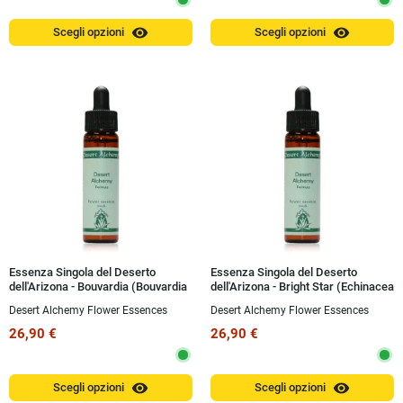
visibility
visibility
Scegli opzioni
Scegli opzioni
Essenza Singola del Deserto
Essenza Singola del Deserto
dell'Arizona - Bouvardia (Bouvardia
dell'Arizona - Bright Star (Echinacea
glaberrima) 10 ml
purpurea) 10 ml
Desert Alchemy Flower Essences
Desert Alchemy Flower Essences
26,90 €
26,90 €
visibility
visibility
Scegli opzioni
Scegli opzioni