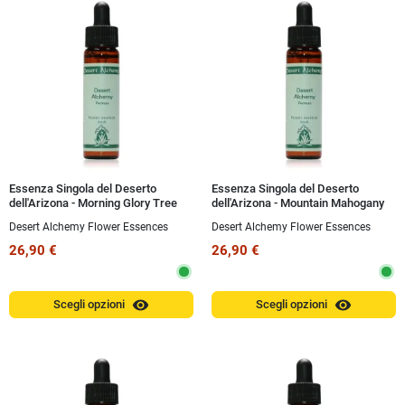
Essenza Singola del Deserto
Essenza Singola del Deserto
dell'Arizona - Morning Glory Tree
dell'Arizona - Mountain Mahogany
(Ipomea arborescens) 10 ml
(Cercocarpus breviflorus) 10 ml
Desert Alchemy Flower Essences
Desert Alchemy Flower Essences
26,90 €
26,90 €
visibility
visibility
Scegli opzioni
Scegli opzioni