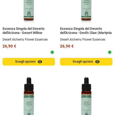
Essenza Singola del Deserto
Essenza Singola del Deserto
dell'Arizona - Desert Willow
dell'Arizona - Devil's Claw (Martynia
(Chilopsis linearis) 10 ml
parviflora) 10 ml
Desert Alchemy Flower Essences
Desert Alchemy Flower Essences
26,90 €
26,90 €
visibility
visibility
Scegli opzioni
Scegli opzioni