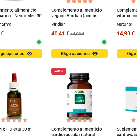
mento alimenticio
Complemento alimenticio
Complemen
harma - Neuro Med 30
vegano Viridian (ácidos
vitamínico
as
grasos) - EPA y DHA
Vitamina 
harma
Viridian
Natur srl
LiquiVeg 30 ml
 €
40,41 €
14,90 €
44,90 €
visibility
visibility
ige opciones
Elige opciones
Elige
-40%
ix - ¡Dieta! 30 ml
Complemento alimenticio
Suplement
cardiovascular natural -
cardiovasc