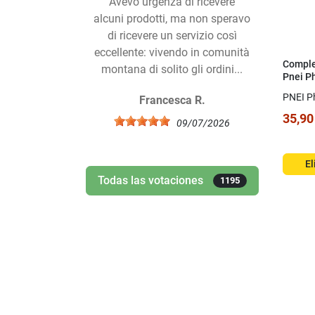
Avevo urgenza di ricevere
Consegn
alcuni prodotti, ma non speravo
di ricevere un servizio così
eccellente: vivendo in comunità
Comple
montana di solito gli ordini...
Pnei P
Magno
PNEI P
Francesca R.
35,90
09/07/2026
El
Todas las votaciones
1195