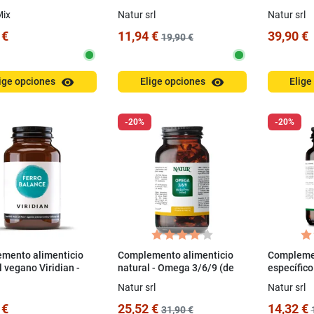
Cápsulas de CoQ10 +
Tabletas 
Mix
Natur srl
Natur srl
Carnitina
 €
11,94 €
39,90 €
19,90 €
visibility
visibility
ige opciones
Elige opciones
Elige
-20%
-20%
mento alimenticio
Complemento alimenticio
Complemen
 vegano Viridian -
natural - Omega 3/6/9 (de
específico
rio de hierro, 30
EcoTrota Iridea) 90 perlas
Keratin Pl
n
Natur srl
Natur srl
as
 €
25,52 €
14,32 €
31,90 €