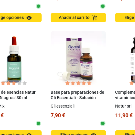
visibility
add_shopping_cart
ige opciones
Añadir al carrito
Elige
 de esencias Natur
Base para preparaciones de
Complemen
Milagros! 30 ml
Gli Essentiali - Solución
vitamínico
Floreal con Glicerol 30 ml
B12 Extra
Mix
Gli essenziali
Natur srl
 €
7,90 €
11,90 €
ige opciones
Elige opciones
Elige