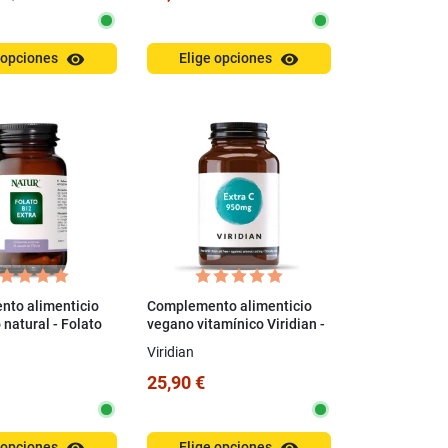
visibility
visibility
 opciones
Elige opciones
to alimenticio
Complemento alimenticio
 natural - Folato
vegano vitamínico Viridian -
 30 cápsulas
Cápsulas de vitamina C
Viridian
extra de 950 mg
25,90 €
 opciones
Elige opciones