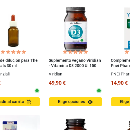
de dilución para The
Suplemento vegano Viridian
Complemen
als 30 ml
- Vitamina D3 2000 UI 150
Pnei Phar
cápsulas
1 mg
nziali
Viridian
PNEI Pha
€
49,90 €
14,90 €
visibility
add_shopping_cart
dir al carrito
Elige opciones
Elige