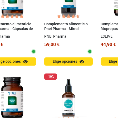
a puntuale e super
Veloci, precisi, imballo perfetto!
Spe
veloce
es
Cristiana C.
Elena F.
Co
02/07/2026
mento alimenticio
Complemento alimenticio
Complemen
ave
03/07/2026
harma - Cápsulas de
Pnei Pharma - Mirral
fitoprepar
lmin
Arborescens
Cápsulas 
harma
PNEI Pharma
E3LIVE
Azzurra
 €
59,00 €
44,90 €
visibility
visibility
ige opciones
Elige opciones
Elige
-10%