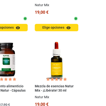
Natto NFCP
Natur Mix
19,00 €
visibility
visibility
 opciones
Elige opciones
to alimenticio
Mezcla de esencias Natur
 Natur - Cápsulas
Mix - ¡Libérate! 30 ml
ex
Natur Mix
19,00 €
17,90 €