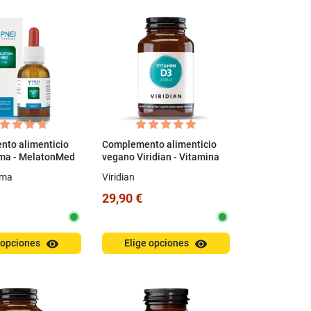
to alimenticio
Complemento alimenticio
ma - MelatonMed
vegano Viridian - Vitamina
D3 2000 UI (60 cápsulas)
rma
Viridian
29,90 €
visibility
visibility
 opciones
Elige opciones