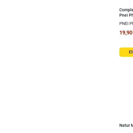
Comple
Pnei P
cápsul
PNEI P
19,90
El
Natur M