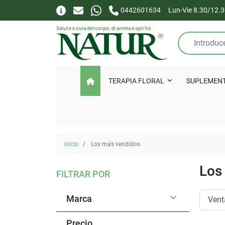
0442601634
Lun-Vie 8.30/12.3
TERAPIA FLORAL
SUPLEMEN
Inicio
Los más vendidos
Los
FILTRAR POR

Marca
Precio