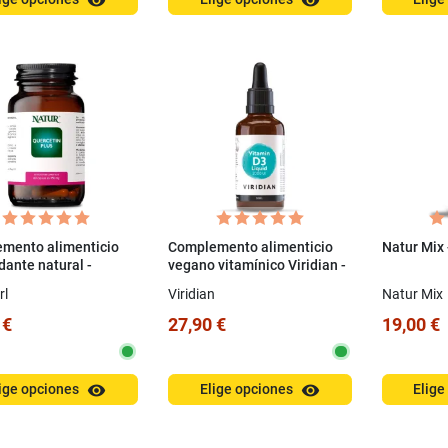
visibility
visibility
mento alimenticio
Complemento alimenticio
Natur Mix 
dante natural -
vegano vitamínico Viridian -
as de Quercetina Plus
Vitamina D3 2000 UI 50 ml
rl
Viridian
Natur Mix
 €
27,90 €
19,00 €
visibility
visibility
ige opciones
Elige opciones
Elige