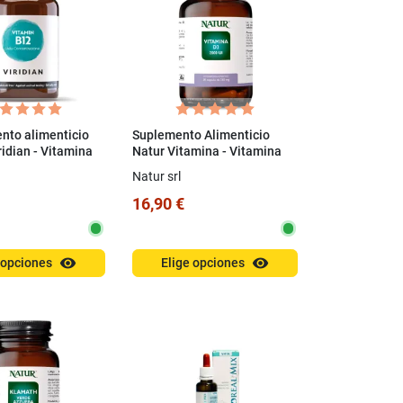
to alimenticio
Suplemento Alimenticio
idian - Vitamina
Natur Vitamina - Vitamina
a concentración
D3 2000 UI Cápsulas
Natur srl
as)
16,90 €
visibility
visibility
 opciones
Elige opciones
Eccellenti