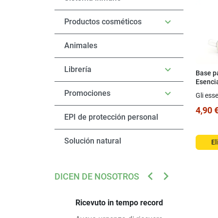

Productos cosméticos
Animales

Librería
Base p
Esencia
con Br

Promociones
Gli esse
4,90 
EPI de protección personal
Solución natural
El
keyboard_arrow_left
keyboard_arrow_right
DICEN DE NOSOTROS
ANTERIOR
SIGUIENTE
Ricevuto in tempo record