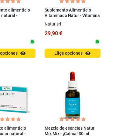
to alimenticio
Suplemento Alimenticio
 natural -
Vitaminado Natur - Vitamina
C EasyLiquid 15 ml
D3 + K2 2000 UI Cápsulas
Natur srl
29,90 €
visibility
visibility
 opciones
Elige opciones
o alimenticio
Mezcla de esencias Natur
ular natural -
Mix Mix - ¡Calma! 30 ml