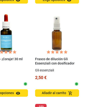
visibility
visibility
- ¡Coraje! 30 ml
Frasco de dilución Gli
Essenziali con dosificador
en spray de 30 ml
Gli essenziali
2,50 €
visibility
add_shopping_cart
 opciones
Añadir al carrito
-10%