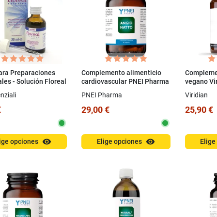
ara Preparaciones
Complemento alimenticio
Complemen
les - Solución Floreal
cardiovascular PNEI Pharma
vegano Vir
andy 30 ml
- Angio Natto 30 cápsulas
B12 de alt
nziali
PNEI Pharma
Viridian
(60 cápsul
€
29,00 €
25,90 €
visibility
visibility
ige opciones
Elige opciones
Elige
Angio natto
Ottimo