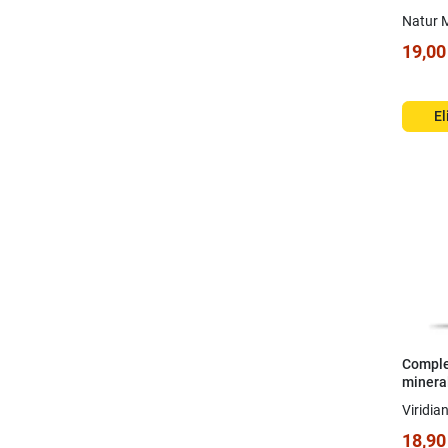
Natur 
19,00
El
Comple
mineral
Equilib
Viridia
cápsul
18,90