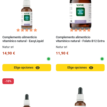
Complemento alimenticio
Complemento alimenticio
vitamínico natural - EasyLiquid
vitamínico natural - Folato B12 Extra
Vitamina B Complex 15 ml
30 cápsulas
Natur srl
Natur srl
14,90 €
11,90 €
visibility
visibility
Elige opciones
Elige opciones
-10%