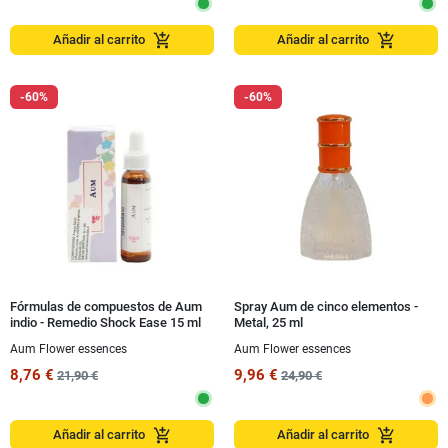
add_shopping_cart
add_shopping_cart
Añadir al carrito
Añadir al carrito
-60%
-60%
Fórmulas de compuestos de Aum
Spray Aum de cinco elementos -
indio - Remedio Shock Ease 15 ml
Metal, 25 ml
Aum Flower essences
Aum Flower essences
8,76 €
9,96 €
21,90 €
24,90 €
add_shopping_cart
add_shopping_cart
Añadir al carrito
Añadir al carrito