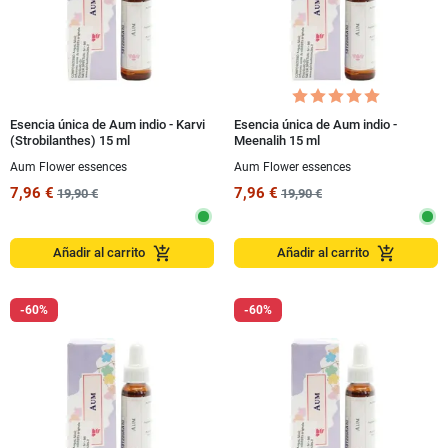
Esencia única de Aum indio - Karvi
Esencia única de Aum indio -
(Strobilanthes) 15 ml
Meenalih 15 ml
Aum Flower essences
Aum Flower essences
7,96 €
7,96 €
19,90 €
19,90 €
add_shopping_cart
add_shopping_cart
Añadir al carrito
Añadir al carrito
-60%
-60%