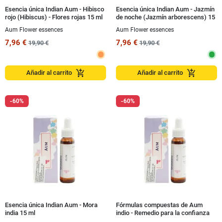
Esencia única Indian Aum - Hibisco
Esencia única Indian Aum - Jazmín
rojo (Hibiscus) - Flores rojas 15 ml
de noche (Jazmín arborescens) 15
ml
Aum Flower essences
Aum Flower essences
7,96 €
7,96 €
19,90 €
19,90 €
add_shopping_cart
add_shopping_cart
Añadir al carrito
Añadir al carrito
-60%
-60%
Esencia única Indian Aum - Mora
Fórmulas compuestas de Aum
india 15 ml
indio - Remedio para la confianza
(15 ml)