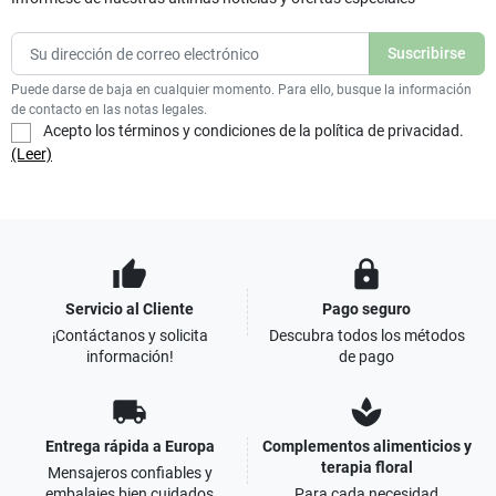
Puede darse de baja en cualquier momento. Para ello, busque la información
de contacto en las notas legales.
Acepto los términos y condiciones de la política de privacidad.
(Leer)
thumb_up
lock
Servicio al Cliente
Pago seguro
¡Contáctanos y solicita
Descubra todos los métodos
información!
de pago
local_shipping
spa
Entrega rápida a Europa
Complementos alimenticios y
terapia floral
Mensajeros confiables y
embalajes bien cuidados
Para cada necesidad