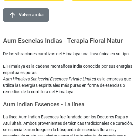
arrow_upward
Volver arriba
Aum Esencias Indias - Terapia Floral Natur
De las vibraciones curativas del Himalaya una línea única en su tipo.
El Himalaya es la cadena montañosa india conocida por sus energías
espirituales puras.
Aum Himalaya Sanjeevini Essences Private Limited
es la empresa que
utiliza las energías espirituales más puras en forma de esencias o
remedios de la cordillera del Himalaya.
Aum Indian Essences - La línea
La línea Aum Indian Essences fue fundada por los Doctores Rupa y
Atul Shah. Ambos provenientes de técnicas tradicionales de curación,
se especializaron luego en la búsqueda de esencias florales y
esencias de cristales y piedras para el tratamiento de emociones y