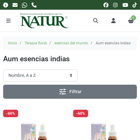
0
Inicio
Terapia floral
esencias del mundo
Aum esencias indias
Aum esencias indias
tune
Filtrar
-60%
-60%