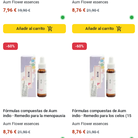
Aum Flower essences
Aum Flower essences
7,96 €
8,76 €
19,90 €
21,90 €
add_shopping_cart
add_shopping_cart
Añadir al carrito
Añadir al carrito
-60%
-60%
Fórmulas compuestas de Aum
Fórmulas compuestas de Aum
indio - Remedio para la menopausia
indio - Remedio para los celos (15
(15 ml)
ml)
Aum Flower essences
Aum Flower essences
8,76 €
8,76 €
21,90 €
21,90 €