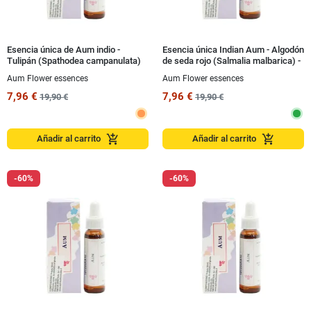
Esencia única de Aum indio -
Esencia única Indian Aum - Algodón
Tulipán (Spathodea campanulata)
de seda rojo (Salmalia malbarica) -
15 ml
Flores rojas 15 ml
Aum Flower essences
Aum Flower essences
7,96 €
7,96 €
19,90 €
19,90 €
add_shopping_cart
add_shopping_cart
Añadir al carrito
Añadir al carrito
-60%
-60%