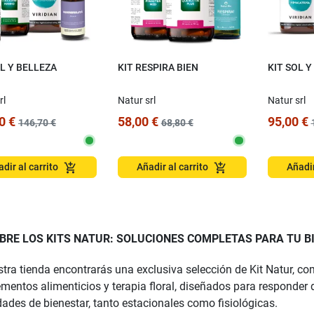
EL Y BELLEZA
KIT RESPIRA BIEN
KIT SOL Y
rl
Natur srl
Natur srl
0 €
58,00 €
95,00 €
146,70 €
68,80 €
add_shopping_cart
add_shopping_cart
dir al carrito
Añadir al carrito
Añadir
BRE LOS KITS NATUR: SOLUCIONES COMPLETAS PARA TU B
tra tienda encontrarás una exclusiva selección de Kit Natur, 
entos alimenticios y terapia floral, diseñados para responder d
ades de bienestar, tanto estacionales como fisiológicas.