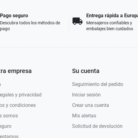
Pago seguro
Entrega rápida a Europ
local_shipping
Descubra todos los métodos de
Mensajeros confiables y
pago
embalajes bien cuidados
tra empresa
Su cuenta
a
Seguimiento del pedido
egales y privacidad
Iniciar sesión
os y condiciones
Crear una cuenta
s somos
Mis alertas
eguro
Solicitud de devolución
 estamos