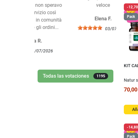
, ma non speravo
veloce
-12,70
 servizio così
Pack
Elena F.
endo in comunità
to gli ordini...
03/07/2026
sca R.
09/07/2026
KIT CA
Todas las votaciones
1195
Natur s
70,00
Aña
-14,80
Pack