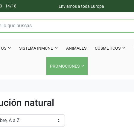
0 - 14/18
Enviamos a toda Europa
TOS
SISTEMA INMUNE
ANIMALES
COSMÉTICOS
PROMOCIONES
ución natural
Ottimo
Eccellenti
ecisi, imballo perfetto!
Spedizione veloce, imballaggio