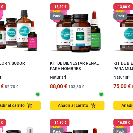
estremamente accurato, come
 €
-15,80 €
-13,80 €
Cristiana C.
raramente ho riscontrato.
Pack
Pack
Complimenti per la cura che
02/07/2026
avete messo per il mio ordine.
Grazie
Valentina P.
01/07/2026
LOR Y SUDOR
KIT DE BIENESTAR RENAL
KIT DE B
PARA HOMBRES
PARA MU
rl
Natur srl
Natur srl
 €
88,00 €
75,00 €
82,70 €
103,80 €
add_shopping_cart
add_shopping_cart
dir al carrito
Añadir al carrito
Añadir
 €
-14,80 €
-16,80 €
Pack
Pack