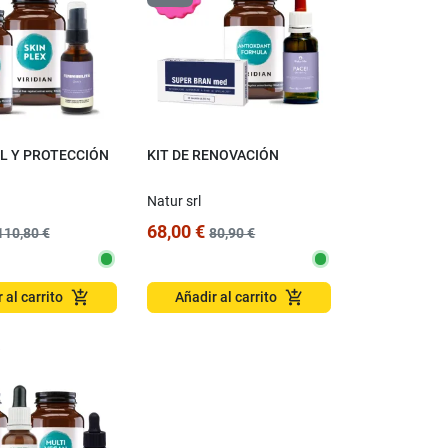
EL Y PROTECCIÓN
KIT DE RENOVACIÓN
Natur srl
68,00 €
110,80 €
80,90 €
add_shopping_cart
add_shopping_cart
 al carrito
Añadir al carrito