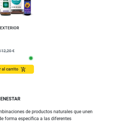
 EXTERIOR
112,20 €
add_shopping_cart
 al carrito
IENESTAR
combinaciones de productos naturales que unen
e forma específica a las diferentes