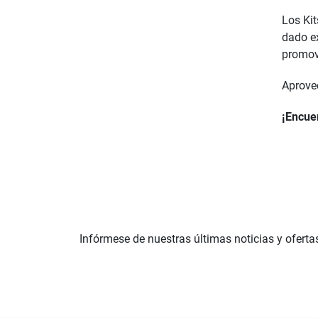
Los Ki
dado ex
promove
Aprovec
¡Encuen
Infórmese de nuestras últimas noticias y oferta