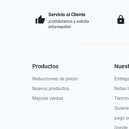
Servicio al Cliente
thumb_up
lock
¡Contáctanos y solicita
información!
Productos
Nues
Reducciones de precio
Entreg
Nuevos productos
Notas l
Mejores ventas
Términ
Quiene
pago s
Donde