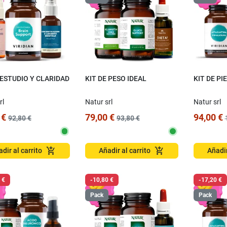
 ESTUDIO Y CLARIDAD
KIT DE PESO IDEAL
KIT DE PI
rl
Natur srl
Natur srl
 €
79,00 €
94,00 €
92,80 €
93,80 €
add_shopping_cart
add_shopping_cart
dir al carrito
Añadir al carrito
Añadir
 €
-10,80 €
-17,20 €
Pack
Pack