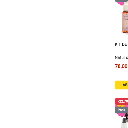
KIT DE
Natur s
78,00
Aña
-22,70
Pack