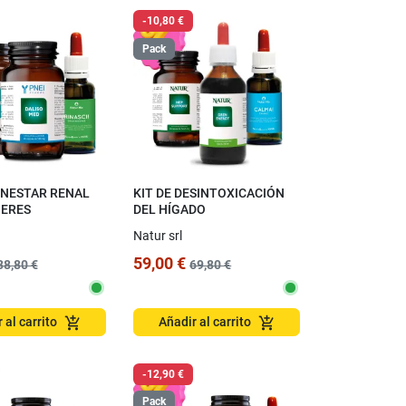
-10,80 €
Pack
IENESTAR RENAL
KIT DE DESINTOXICACIÓN
JERES
DEL HÍGADO
Natur srl
59,00 €
88,80 €
69,80 €
add_shopping_cart
add_shopping_cart
 al carrito
Añadir al carrito
-12,90 €
Pack