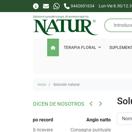
0442601634
Lun-Vie 8.30/12.3
TERAPIA FLORAL
SUPLEMEN
Inicio
Solución natural
Sol
keyboard_arrow_left
keyboard_arrow_right
DICEN DE NOSOTROS
ANTERIOR
SIGUIENTE
tempo record
Angio natto
a di ricevere
Consegna puntuale e super
Veloci, pr