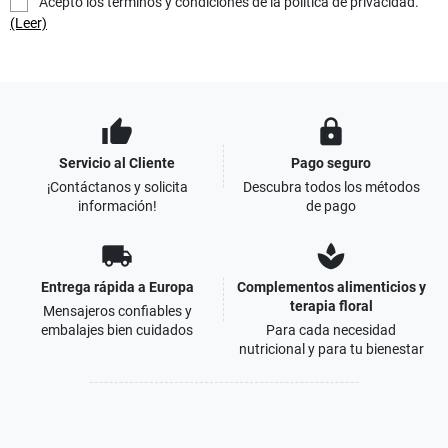
Acepto los términos y condiciones de la política de privacidad.
(Leer)
thumb_up
lock
Servicio al Cliente
Pago seguro
¡Contáctanos y solicita
Descubra todos los métodos
información!
de pago
local_shipping
spa
Entrega rápida a Europa
Complementos alimenticios y
terapia floral
Mensajeros confiables y
embalajes bien cuidados
Para cada necesidad
nutricional y para tu bienestar