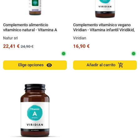
Complemento alimenticio
Complemento vitamínico vegano
vitamínico natural - Vitamina A
Viridian - Vitamina infantil Viridikid,
EasyLiquid 15 ml
gotas de 50 ml
Natur srl
Viridian
22,41 €
16,90 €
24,90 €
visibility
add_shopping_cart
Elige opciones
Añadir al carrito