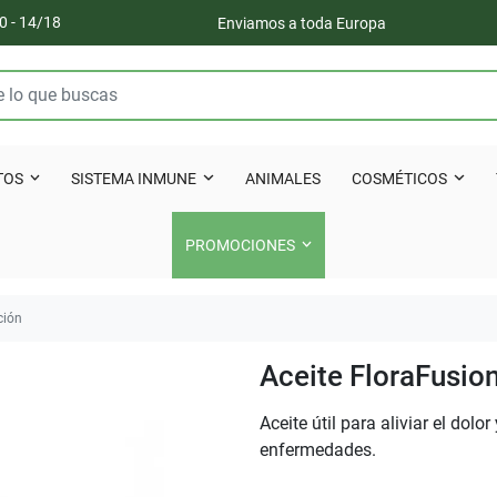
0 - 14/18
Enviamos a toda Europa
TOS
SISTEMA INMUNE
ANIMALES
COSMÉTICOS
PROMOCIONES
ción
Aceite FloraFusio
Aceite útil para aliviar el dolo
enfermedades.