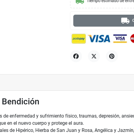
local_shipping
Tiempo estimado de entr
local_shipping
O
Compartir
Tuitear
Pinterest
– Bendición
os de enfermedad y sufrimiento físico, traumas, depresión, ansied
gue en el nuevo cuerpo y protege el aura.
ales de Hipérico, Hierba de San Juan y Rosa, Angélica y Jazmín, 