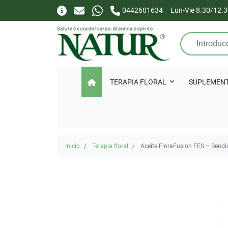
0442601634
Lun-Vie 8.30/12.3
TERAPIA FLORAL
SUPLEMEN
Inicio
Terapia floral
Aceite FloraFusion FES – Bendi