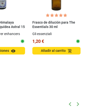
 Himalaya
Frasco de dilución para The
Esencia única
quídea Astral 15
Essentials 30 ml
- Ceanothus i
ml)
wer enhancers
Gli essenziali
Flower Essenc
1,20 €
17,50 €
visibility
add_shopping_cart
ciones
Añadir al carrito
Elige o
keyboard_arrow_left
keyboard_arrow_right
Anterior
Siguiente