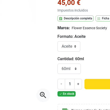
45,00 €
Impuestos incluidos
assignment
format_list_bulleted
Descripción completa
Ficha
Marca:
Flower Essence Society
Formato: Aceite
Cantidad: 60ml
-
+
zoom_in
En stock
