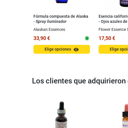
Fórmula compuesta de Alaska
Esencia califor
- Spray iluminador
- Ojos azules d
(Nemophila menz
Alaskan Essences
Flower Essence 
33,90 €
17,50 €
visibility
Elige opciones
Elige opc
Los clientes que adquiriero