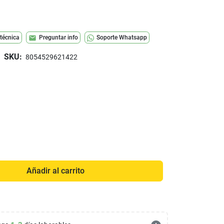
mail
 técnica
Preguntar info
Soporte Whatsapp
SKU:
8054529621422
Añadir al carrito