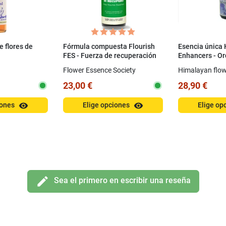
e flores de
Fórmula compuesta Flourish
Esencia única
FES - Fuerza de recuperación
Enhancers - Or
(estabilizador postraumático)
ml
Flower Essence Society
Himalayan flo
30 ml Spray
23,00 €
28,90 €
visibility
visibility
iones
Elige opciones
Elige op
edit
Sea el primero en escribir una reseña