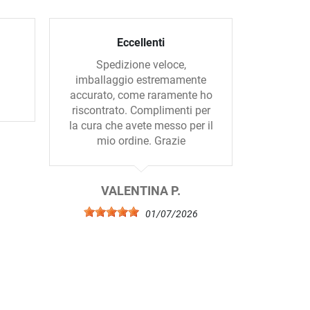
Eccellenti
Sempl
Spedizione veloce,
Natur di
imballaggio estremamente
rimed
accurato, come raramente ho
pianeta
riscontrato. Complimenti per
lampo.
la cura che avete messo per il
mio ordine. Grazie
6
VALENTINA P.
01/07/2026