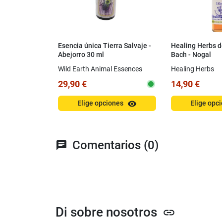
Esencia única Tierra Salvaje -
Healing Herbs d
Abejorro 30 ml
Bach - Nogal
Wild Earth Animal Essences
Healing Herbs
29,90 €
14,90 €
visibility
Elige opciones
Elige opc
Comentarios (0)
chat
Di sobre nosotros
link