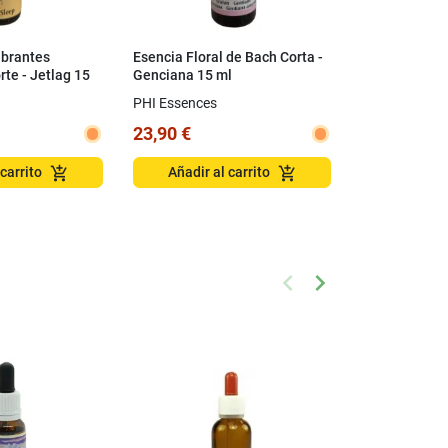
ibrantes
Esencia Floral de Bach Corta -
Fórmula comp
rte - Jetlag 15
Genciana 15 ml
australiano -
ml
PHI Essences
Australian Bu
Essences
23,90 €
24,50 €
add_shopping_cart
add_shopping_cart
 carrito
Añadir al carrito
Elige o
keyboard_arrow_left
keyboard_arrow_right
Anterior
Siguiente