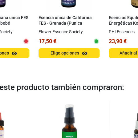
niana única FES
Esencia única de California
Esencias Equil
e bebé
FES - Granada (Punica
Energéticas Ko
iesii) 7,4 ml
granatum) 7,4 ml
ml
Society
Flower Essence Society
PHI Essences
17,50 €
23,90 €
visibility
visibility
iones
Elige opciones
Añadir al
n este producto también compraron: