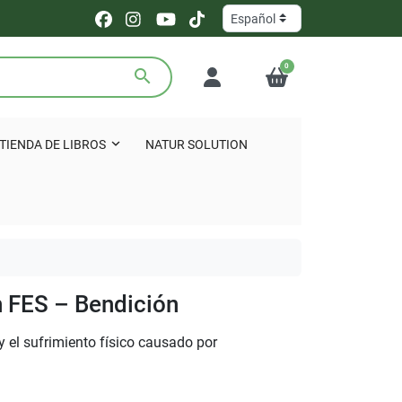
0
search
TIENDA DE LIBROS
NATUR SOLUTION
n FES – Bendición
r y el sufrimiento físico causado por