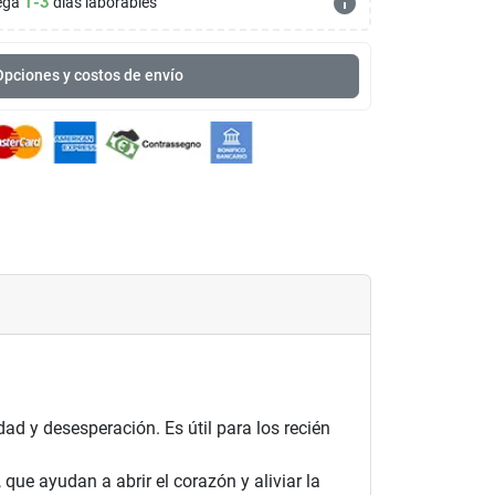
info
1-3
ega
días laborables
pciones y costos de envío
ad y desesperación. Es útil para los recién
que ayudan a abrir el corazón y aliviar la