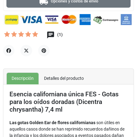
local_shipping
Opciones y costos de envío
(1)
Compartir
Tuitear
Pinterest
Descripción
Detalles del producto
Esencia californiana única FES - Gotas
para los oídos doradas (Dicentra
chrysantha) 7,4 ml
Las gotas Golden Ear de flores californianas
son útiles en
aquellos casos donde se han reprimido recuerdos dañinos de
la infancia y los dolores asociados a eventos pasados dañan