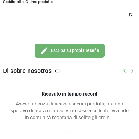
Soddisfatto. Ottimo prodotto
edit
Escriba su propia reseña
Di sobre nosotros
keyboard_arrow_left
keyboard_arrow_right
link
Anterio
Sig
Ricevuto in tempo record
Avevo urgenza di ricevere alcuni prodotti, ma non
speravo di ricevere un servizio così eccellente: vivendo
in comunità montana di solito gli ordini...