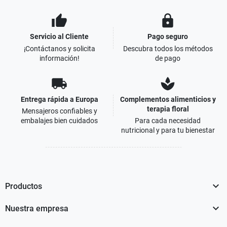
thumb_up
lock
Servicio al Cliente
Pago seguro
¡Contáctanos y solicita
Descubra todos los métodos
información!
de pago
local_shipping
spa
Entrega rápida a Europa
Complementos alimenticios y
terapia floral
Mensajeros confiables y
embalajes bien cuidados
Para cada necesidad
nutricional y para tu bienestar

Productos

Nuestra empresa