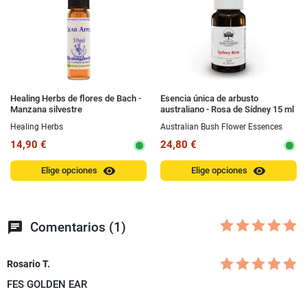
Healing Herbs de flores de Bach -
Esencia única de arbusto
Manzana silvestre
australiano - Rosa de Sídney 15 ml
Healing Herbs
Australian Bush Flower Essences
14,90 €
24,80 €
visibility
visibility
Elige opciones
Elige opciones
chat
Comentarios (1)
Rosario T.
FES GOLDEN EAR