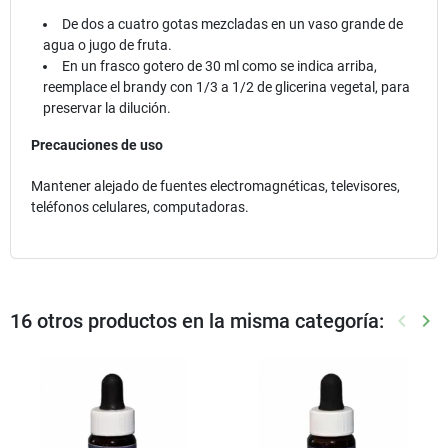
De dos a cuatro gotas mezcladas en un vaso grande de
agua o jugo de fruta.
En un frasco gotero de 30 ml como se indica arriba,
reemplace el brandy con 1/3 a 1/2 de glicerina vegetal, para
preservar la dilución.
Precauciones de uso
Mantener alejado de fuentes electromagnéticas, televisores,
teléfonos celulares, computadoras.
16 otros productos en la misma categoría:
keyboard_arrow_left
keyboard_arrow_right
Anterio
Sig