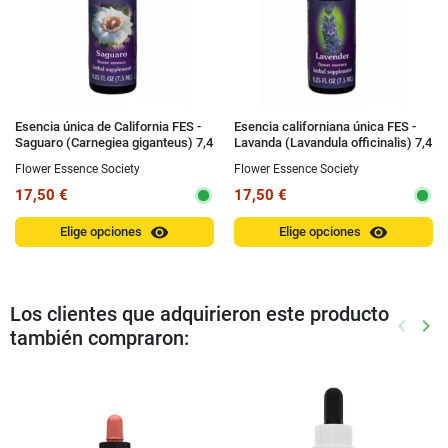
Esencia única de California FES -
Esencia californiana única FES -
Saguaro (Carnegiea giganteus) 7,4
Lavanda (Lavandula officinalis) 7,4
ml
ml
Flower Essence Society
Flower Essence Society
17,50 €
17,50 €
visibility
visibility
Elige opciones
Elige opciones
Los clientes que adquirieron este producto
keyboard_arrow_left
keyboard_arrow_right
también compraron:
Anterio
Sig