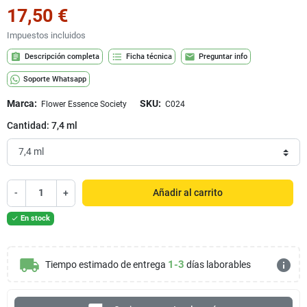
17,50 €
Impuestos incluidos
assignment
format_list_bulleted
mail
Descripción completa
Ficha técnica
Preguntar info
Soporte Whatsapp
Marca:
SKU:
Flower Essence Society
C024
Cantidad: 7,4 ml
-
+
Añadir al carrito
En stock

local_shipping
info
1-3
Tiempo estimado de entrega
días laborables