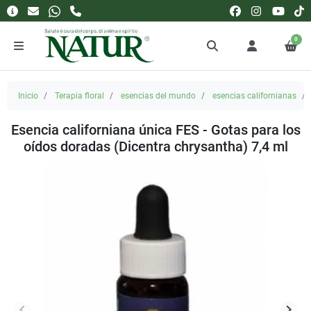
0
Inicio
Terapia floral
esencias del mundo
esencias californianas
Esencia californiana única FES - Gotas para los
oídos doradas (Dicentra chrysantha) 7,4 ml
keyboard_arrow_left
keyboard_arrow_right