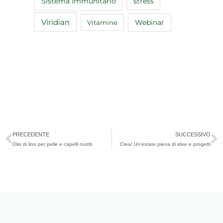
Sistema Immunitario
stress
Viridian
Webinar
Vitamine
Precedente
S
PRECEDENTE
SUCCESSIVO
Olio di lino per pelle e capelli nutriti
Crea! Un’estate piena di idee e progetti