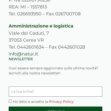
a
k
n
s
REA: MI – 1557813
m
s
Tel. 026693950 – Fax 026700708
Amministrazione e logistica
Viale dei Caduti, 7
37053 Cerea VR
Tel. 0442601634 – Fax 0442601028
info@natur.it
NEWSLETTER
Vuoi essere sempre aggiornato sulle ultime novità?
Iscriviti alla nostra newsletter!
La
tua
e-
Privacy
Ho letto e accetto la
Privacy Policy
mail