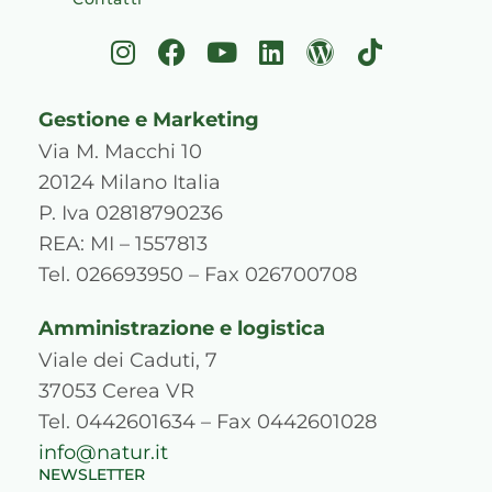
I
F
Y
L
W
T
n
a
o
i
o
i
s
c
u
n
r
k
Gestione e Marketing
t
e
t
k
d
t
a
b
u
e
p
o
Via M. Macchi 10
g
o
b
d
r
k
20124 Milano Italia
r
o
e
i
e
P. Iva 02818790236
a
k
n
s
REA: MI – 1557813
m
s
Tel. 026693950 – Fax 026700708
Amministrazione e logistica
Viale dei Caduti, 7
37053 Cerea VR
Tel. 0442601634 – Fax 0442601028
info@natur.it
NEWSLETTER