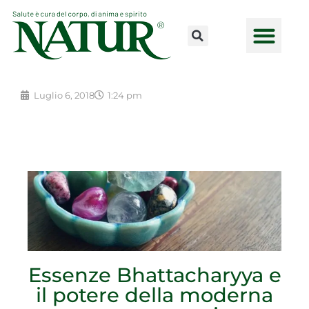
Vai
al
contenuto
CONSULENZE ONLINE
LAVORA CON NOI
PUNTI VENDI
Luglio 6, 2018
1:24 pm
Essenze Bhattacharyya e
il potere della moderna