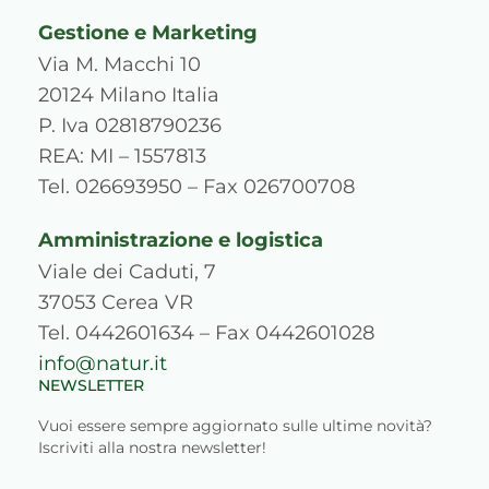
s
c
u
n
r
k
Gestione e Marketing
t
e
t
k
d
t
a
b
u
e
p
o
Via M. Macchi 10
g
o
b
d
r
k
20124 Milano Italia
r
o
e
i
e
P. Iva 02818790236
a
k
n
s
REA: MI – 1557813
m
s
Tel. 026693950 – Fax 026700708
Amministrazione e logistica
Viale dei Caduti, 7
37053 Cerea VR
Tel. 0442601634 – Fax 0442601028
info@natur.it
NEWSLETTER
Vuoi essere sempre aggiornato sulle ultime novità?
Iscriviti alla nostra newsletter!