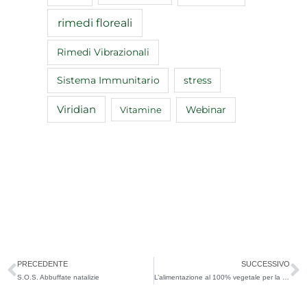
rimedi floreali
Rimedi Vibrazionali
Sistema Immunitario
stress
Viridian
Webinar
Vitamine
Precedente
S
PRECEDENTE
SUCCESSIVO
S.O.S. Abbuffate natalizie
L’alimentazione al 100% vegetale per la prevenzione e la cura dei tumori