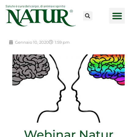
Vai
al
contenuto
CONSULENZE ONLINE
LAVORA CON NOI
PUNTI VENDI
Gennaio 10, 2020
1:59 pm
Webinar Natur