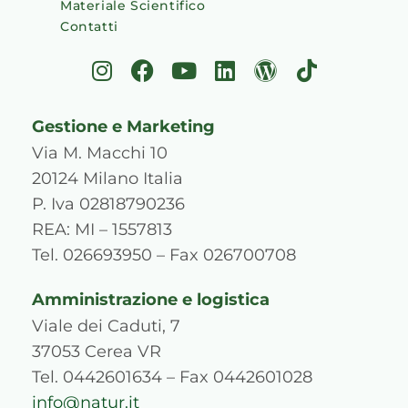
Materiale Scientifico
Contatti
I
F
Y
L
W
T
n
a
o
i
o
i
s
c
u
n
r
k
Gestione e Marketing
t
e
t
k
d
t
a
b
u
e
p
o
Via M. Macchi 10
g
o
b
d
r
k
20124 Milano Italia
r
o
e
i
e
P. Iva 02818790236
a
k
n
s
REA: MI – 1557813
m
s
Tel. 026693950 – Fax 026700708
Amministrazione e logistica
Viale dei Caduti, 7
37053 Cerea VR
Tel. 0442601634 – Fax 0442601028
info@natur.it