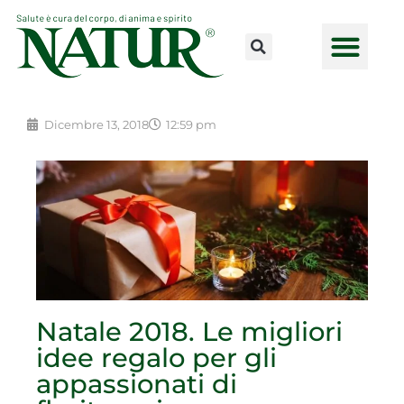
Vai
al
contenuto
CONSULENZE ONLINE
LAVORA CON NOI
PUNTI VENDI
Dicembre 13, 2018
12:59 pm
Natale 2018. Le migliori
idee regalo per gli
appassionati di