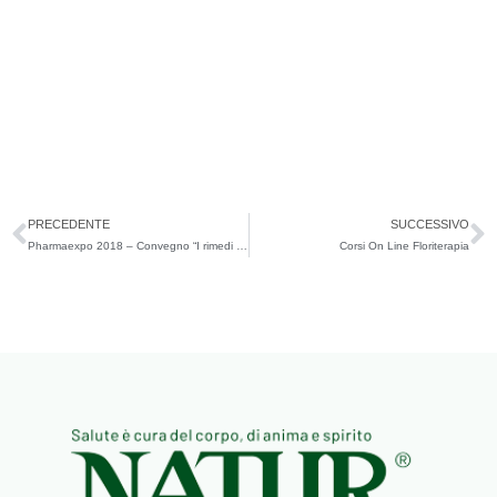
Precedente
S
PRECEDENTE
SUCCESSIVO
Pharmaexpo 2018 – Convegno “I rimedi fitoterapici utili in oncologia alla luce delle scoperte della PNEI”, 23 novembre
Corsi On Line Floriterapia