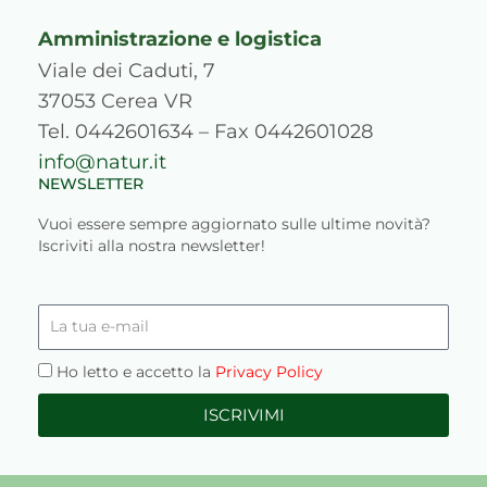
Amministrazione e logistica
Viale dei Caduti, 7
37053 Cerea VR
Tel. 0442601634 – Fax 0442601028
info@natur.it
NEWSLETTER
Vuoi essere sempre aggiornato sulle ultime novità?
Iscriviti alla nostra newsletter!
La
tua
e-
Privacy
Ho letto e accetto la
Privacy Policy
mail
ISCRIVIMI