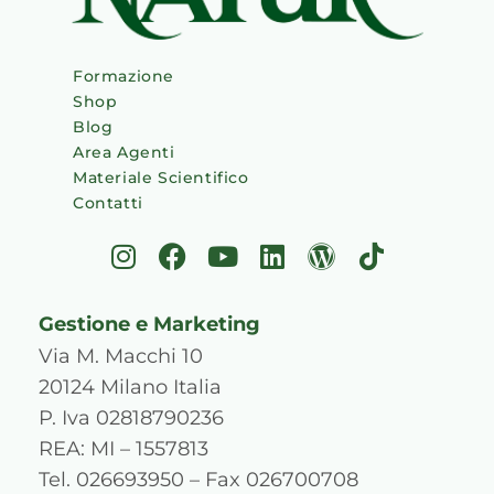
Formazione
Shop
Blog
Area Agenti
Materiale Scientifico
Contatti
I
F
Y
L
W
T
n
a
o
i
o
i
s
c
u
n
r
k
Gestione e Marketing
t
e
t
k
d
t
a
b
u
e
p
o
Via M. Macchi 10
g
o
b
d
r
k
20124 Milano Italia
r
o
e
i
e
P. Iva 02818790236
a
k
n
s
REA: MI – 1557813
m
s
Tel. 026693950 – Fax 026700708