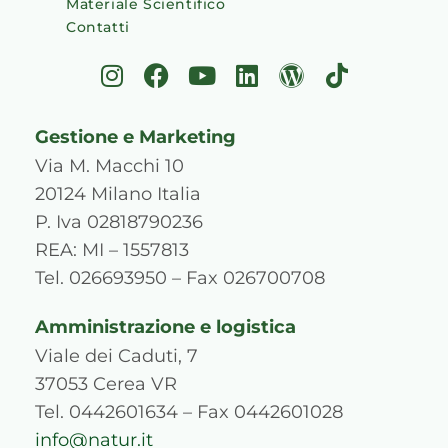
Materiale Scientifico
Contatti
I
F
Y
L
W
T
n
a
o
i
o
i
s
c
u
n
r
k
Gestione e Marketing
t
e
t
k
d
t
a
b
u
e
p
o
Via M. Macchi 10
g
o
b
d
r
k
20124 Milano Italia
r
o
e
i
e
P. Iva 02818790236
a
k
n
s
REA: MI – 1557813
m
s
Tel. 026693950 – Fax 026700708
Amministrazione e logistica
Viale dei Caduti, 7
37053 Cerea VR
Tel. 0442601634 – Fax 0442601028
info@natur.it