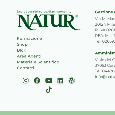
Gestione 
Via M. Mac
20124 Mila
P. Iva 02
REA: MI – 
Formazione
Tel. 0266
Shop
Blog
Amministr
Area Agenti
Viale dei C
Materiale Scientifico
37053 Cer
Contatti
Tel. 0442
info@natur
I
F
Y
T
L
W
n
a
o
i
i
o
s
c
u
k
n
r
t
e
t
t
k
d
a
b
u
o
e
p
g
o
b
k
d
r