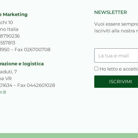
NEWSLETTER
e Marketing
chi 10
Vuoi essere sempre
no Italia
Iscriviti alla nostra
818790236
1557813
93950 – Fax 026700708
La
tua
azione e logistica
e-
Privacy
Ho letto e accett
aduti, 7
mail
ea VR
ISCRIVIMI
601634 – Fax 0442601028
.it