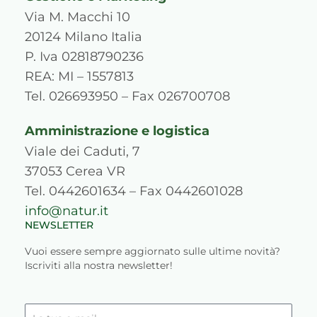
t
e
t
k
d
t
a
b
u
e
p
o
Via M. Macchi 10
g
o
b
d
r
k
20124 Milano Italia
r
o
e
i
e
P. Iva 02818790236
a
k
n
s
REA: MI – 1557813
m
s
Tel. 026693950 – Fax 026700708
Amministrazione e logistica
Viale dei Caduti, 7
37053 Cerea VR
Tel. 0442601634 – Fax 0442601028
info@natur.it
NEWSLETTER
Vuoi essere sempre aggiornato sulle ultime novità?
Iscriviti alla nostra newsletter!
La