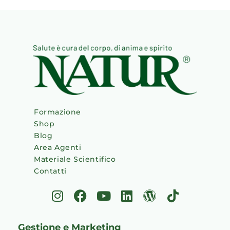
Formazione
Shop
Blog
Area Agenti
Materiale Scientifico
Contatti
I
F
Y
L
W
T
n
a
o
i
o
i
s
c
u
n
r
k
Gestione e Marketing