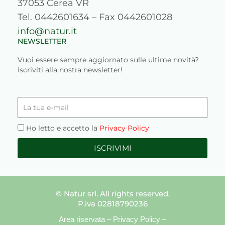
37053 Cerea VR
Tel. 0442601634 – Fax 0442601028
info@natur.it
NEWSLETTER
Vuoi essere sempre aggiornato sulle ultime novità?
Iscriviti alla nostra newsletter!
La
tua
e-
Privacy
Ho letto e accetto la
Privacy Policy
mail
ISCRIVIMI
© Natur srl. All rights reserved.
P.iva 02818790236
Area riservata
–
Privacy Policy
–