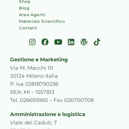
Shop
Blog
Area Agenti
Materiale Scientifico
Contatti
I
F
Y
L
W
T
n
a
o
i
o
i
s
c
u
n
r
k
Gestione e Marketing
t
e
t
k
d
t
a
b
u
e
p
o
Via M. Macchi 10
g
o
b
d
r
k
20124 Milano Italia
r
o
e
i
e
P. Iva 02818790236
a
k
n
s
REA: MI – 1557813
m
s
Tel. 026693950 – Fax 026700708
Amministrazione e logistica
Viale dei Caduti, 7