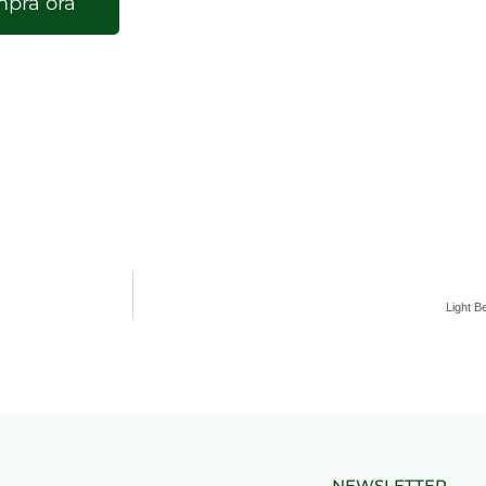
pra ora
Light B
NEWSLETTER