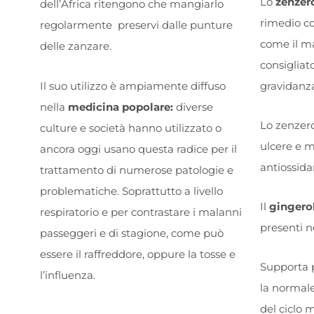
Lo
zenzer
dell’Africa ritengono che mangiarlo
rimedio co
regolarmente preservi dalle punture
come il ma
delle zanzare.
consigliat
Il suo utilizzo è ampiamente diffuso
gravidanza
nella
medicina popolare:
diverse
Lo zenzero
culture e società hanno utilizzato o
ulcere e m
ancora oggi usano questa radice per il
antiossida
trattamento di numerose patologie e
problematiche. Soprattutto a livello
Il
gingero
respiratorio e per contrastare i malanni
presenti n
passeggeri e di stagione, come può
essere il raffreddore, oppure la tosse e
Supporta p
l’influenza.
la normale
del ciclo 