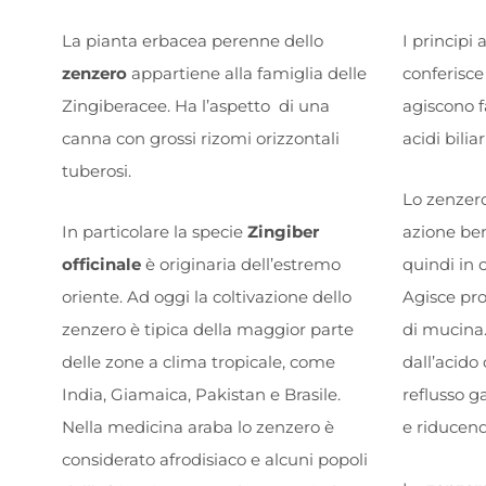
La pianta erbacea perenne dello
I principi 
zenzero
appartiene alla famiglia delle
conferisce
Zingiberacee. Ha l’aspetto di una
agiscono f
canna con grossi rizomi orizzontali
acidi biliar
tuberosi.
Lo zenzero 
In particolare la specie
Zingiber
azione ben
officinale
è originaria dell’estremo
quindi in 
oriente. Ad oggi la coltivazione dello
Agisce pro
zenzero è tipica della maggior parte
di mucina.
delle zone a clima tropicale, come
dall’acido 
India, Giamaica, Pakistan e Brasile.
reflusso g
Nella medicina araba lo zenzero è
e riducend
considerato afrodisiaco e alcuni popoli