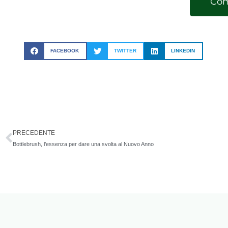
Com
FACEBOOK
TWITTER
LINKEDIN
Precedente
PRECEDENTE
Bottlebrush, l’essenza per dare una svolta al Nuovo Anno