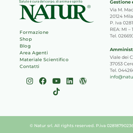
Gestione 
Via M. Mac
20124 Mila
P. Iva 02
REA: MI – 
Formazione
Tel. 0266
Shop
Blog
Amministr
Area Agenti
Viale dei C
Materiale Scientifico
37053 Cer
Contatti
Tel. 0442
info@natur
I
F
Y
T
L
W
n
a
o
i
i
o
s
c
u
k
n
r
t
e
t
t
k
d
a
b
u
o
e
p
g
o
b
k
d
r
r
o
e
i
e
© Natur srl. All rights reserved. P.iva 0281879023
a
k
n
s