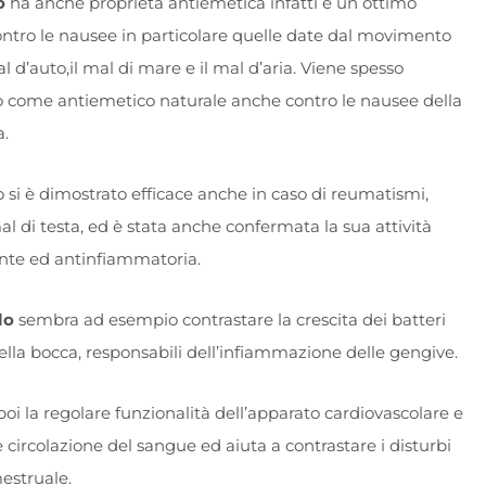
o
ha anche proprietà antiemetica infatti è un ottimo
ntro le nausee in particolare quelle date dal movimento
l d’auto,il mal di mare e il mal d’aria. Viene spesso
o come antiemetico naturale anche contro le nausee della
.
 si è dimostrato efficace anche in caso di reumatismi,
al di testa, ed è stata anche confermata la sua attività
nte ed antinfiammatoria.
lo
sembra ad esempio contrastare la crescita dei batteri
ella bocca, responsabili dell’infiammazione delle gengive.
oi la regolare funzionalità dell’apparato cardiovascolare e
 circolazione del sangue ed aiuta a contrastare i disturbi
mestruale.