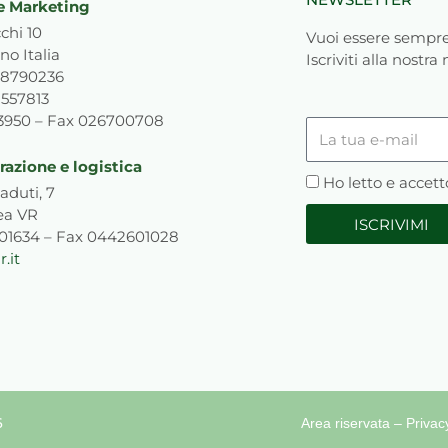
e Marketing
chi 10
Vuoi essere sempre
no Italia
Iscriviti alla nostra
818790236
1557813
93950 – Fax 026700708
La
tua
azione e logistica
e-
Privacy
Ho letto e accett
aduti, 7
mail
ea VR
ISCRIVIMI
601634 – Fax 0442601028
.it
6
Area riservata
–
Privac