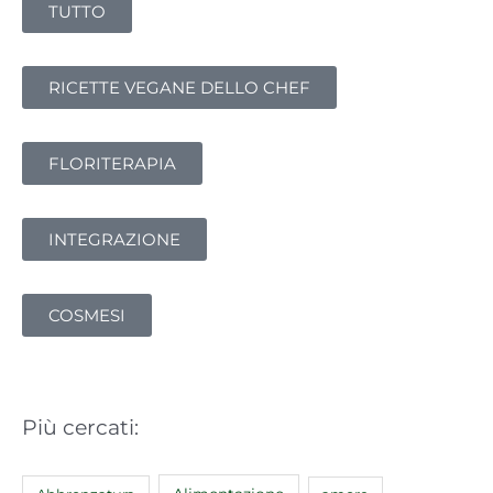
TUTTO
c
a
:
RICETTE VEGANE DELLO CHEF
FLORITERAPIA
INTEGRAZIONE
COSMESI
Più cercati: