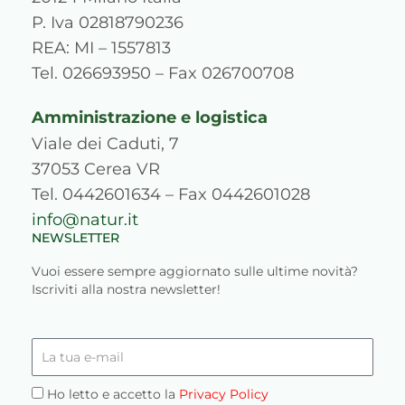
r
o
e
i
e
P. Iva 02818790236
a
k
n
s
REA: MI – 1557813
m
s
Tel. 026693950 – Fax 026700708
Amministrazione e logistica
Viale dei Caduti, 7
37053 Cerea VR
Tel. 0442601634 – Fax 0442601028
info@natur.it
NEWSLETTER
Vuoi essere sempre aggiornato sulle ultime novità?
Iscriviti alla nostra newsletter!
La
tua
e-
Privacy
Ho letto e accetto la
Privacy Policy
mail