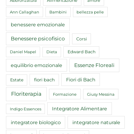
Abbronzatura
Alimentazione
amore
Ann Callaghan
Bambini
bellezza pelle
benessere emozionale
Benessere psicofisico
Corsi
Edward Bach
Daniel Mapel
Dieta
equilibrio emozionale
Essenze Floreali
Fiori di Bach
fiori bach
Estate
Floriterapia
Formazione
Giusy Messina
Integratore Alimentare
Indigo Essences
integratore biologico
integratore naturale