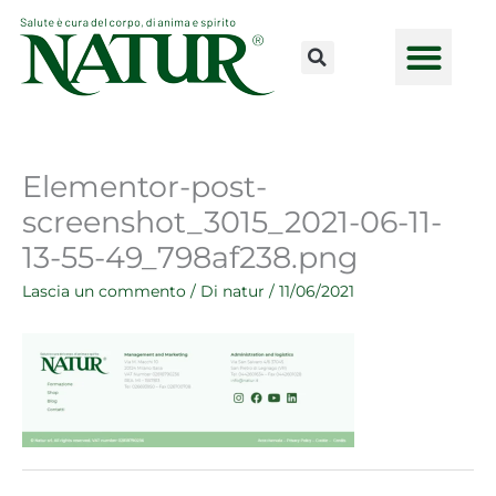
Vai
al
contenuto
CONSULENZE ONLINE
LAVORA CON NOI
PUNTI VENDI
Elementor-post-
screenshot_3015_2021-06-11-
13-55-49_798af238.png
Lascia un commento
/ Di
natur
/
11/06/2021