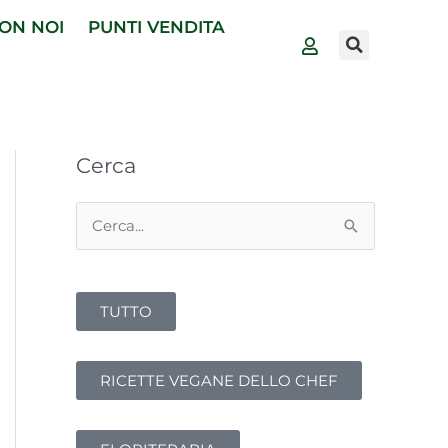
ON NOI
PUNTI VENDITA
Cerca
C
e
r
TUTTO
c
a
:
RICETTE VEGANE DELLO CHEF