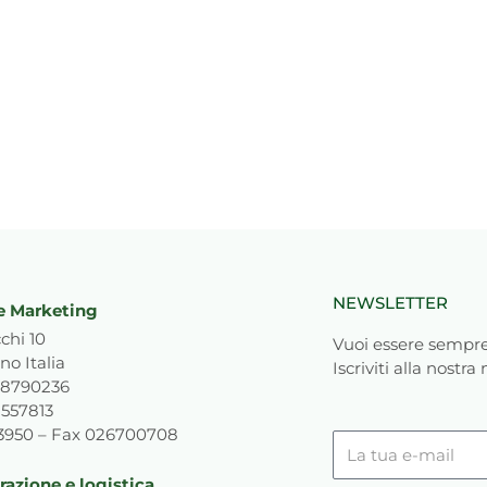
NEWSLETTER
e Marketing
chi 10
Vuoi essere sempre
no Italia
Iscriviti alla nostra
818790236
1557813
93950 – Fax 026700708
La
tua
azione e logistica