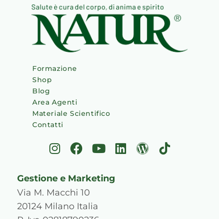
Formazione
Shop
Blog
Area Agenti
Materiale Scientifico
Contatti
I
F
Y
L
W
T
n
a
o
i
o
i
s
c
u
n
r
k
Gestione e Marketing
t
e
t
k
d
t
a
b
u
e
p
o
Via M. Macchi 10
g
o
b
d
r
k
20124 Milano Italia
r
o
e
i
e