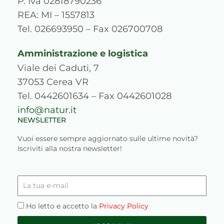
P. Iva 02818790236
a
k
n
s
REA: MI – 1557813
m
s
Tel. 026693950 – Fax 026700708
Amministrazione e logistica
Viale dei Caduti, 7
37053 Cerea VR
Tel. 0442601634 – Fax 0442601028
info@natur.it
NEWSLETTER
Vuoi essere sempre aggiornato sulle ultime novità?
Iscriviti alla nostra newsletter!
La
tua
e-
Privacy
Ho letto e accetto la
Privacy Policy
mail