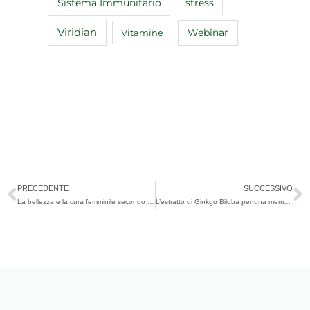
Sistema Immunitario
stress
Viridian
Webinar
Vitamine
Precedente
S
PRECEDENTE
SUCCESSIVO
La bellezza e la cura femminile secondo Natur
L’estratto di Ginkgo Biloba per una memoria infallibile