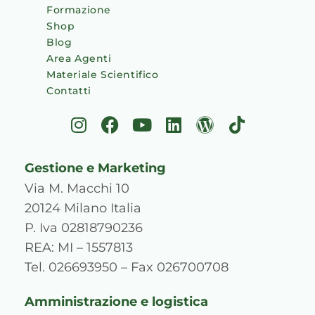
Formazione
Shop
Blog
Area Agenti
Materiale Scientifico
Contatti
I
F
Y
L
W
T
n
a
o
i
o
i
s
c
u
n
r
k
Gestione e Marketing
t
e
t
k
d
t
a
b
u
e
p
o
Via M. Macchi 10
g
o
b
d
r
k
20124 Milano Italia
r
o
e
i
e
P. Iva 02818790236
a
k
n
s
REA: MI – 1557813
m
s
Tel. 026693950 – Fax 026700708
Amministrazione e logistica