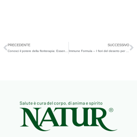
Precedente
S
PRECEDENTE
SUCCESSIVO
Conosci il potere della floriterapia: Essenze dell’Alaska
Immune Formula – I fiori del deserto per aumentare la consapevolezza di sé e rinforzare le difese