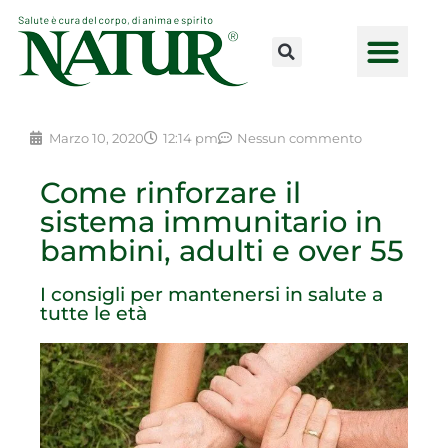
Vai
al
contenuto
CONSULENZE ONLINE
LAVORA CON NOI
PUNTI VENDI
Marzo 10, 2020
12:14 pm
Nessun commento
Come rinforzare il
sistema immunitario in
bambini, adulti e over 55
I consigli per mantenersi in salute a
tutte le età