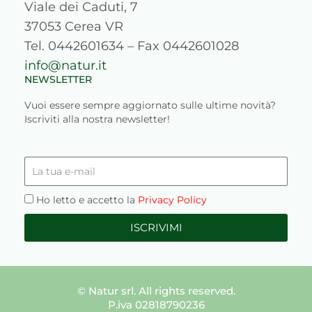
Viale dei Caduti, 7
37053 Cerea VR
Tel. 0442601634 – Fax 0442601028
info@natur.it
NEWSLETTER
Vuoi essere sempre aggiornato sulle ultime novità?
Iscriviti alla nostra newsletter!
La
tua
e-
Privacy
Ho letto e accetto la
Privacy Policy
mail
ISCRIVIMI
© Natur srl. All rights reserved.
P.iva 02818790236