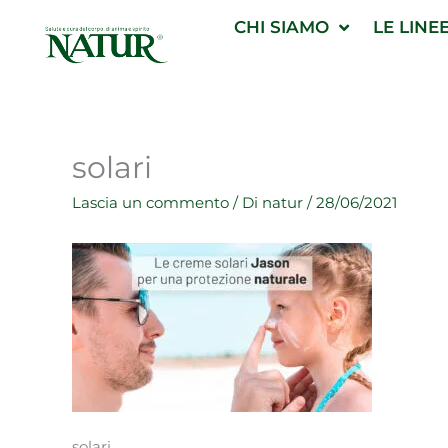
Vai
CHI SIAMO
LE LINE
al
contenuto
solari
Lascia un commento
/ Di
natur
/
28/06/2021
solari