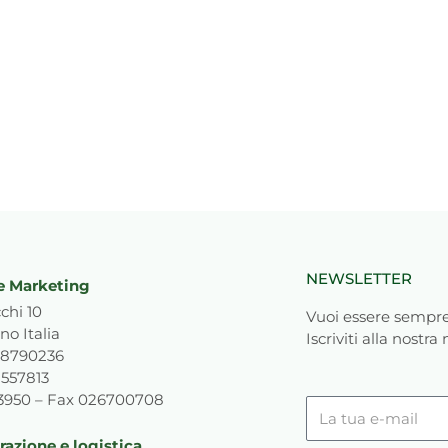
NEWSLETTER
e Marketing
chi 10
Vuoi essere sempre
no Italia
Iscriviti alla nostra
818790236
1557813
93950 – Fax 026700708
La
tua
azione e logistica