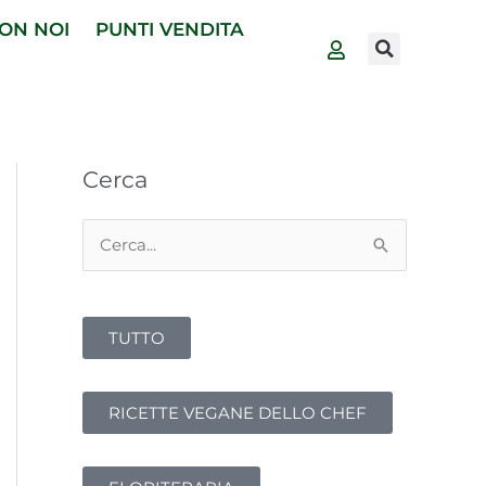
ON NOI
PUNTI VENDITA
Cerca
C
e
r
TUTTO
c
a
:
RICETTE VEGANE DELLO CHEF