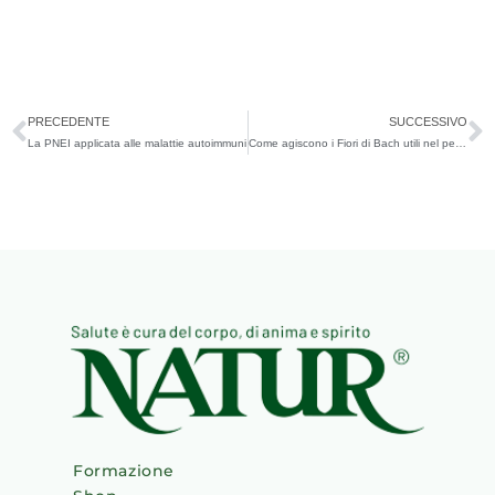
Precedente
S
PRECEDENTE
SUCCESSIVO
La PNEI applicata alle malattie autoimmuni
Come agiscono i Fiori di Bach utili nel periodo estivo
Formazione