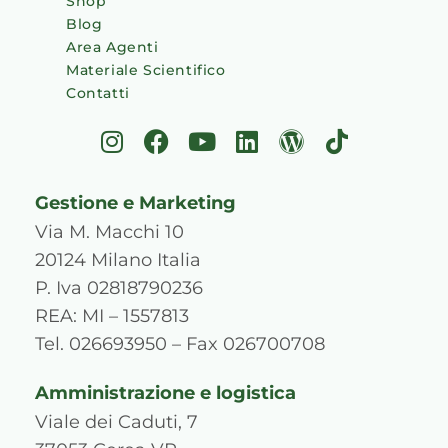
Shop
Blog
Area Agenti
Materiale Scientifico
Contatti
I
F
Y
L
W
T
n
a
o
i
o
i
s
c
u
n
r
k
Gestione e Marketing
t
e
t
k
d
t
a
b
u
e
p
o
Via M. Macchi 10
g
o
b
d
r
k
20124 Milano Italia
r
o
e
i
e
P. Iva 02818790236
a
k
n
s
REA: MI – 1557813
m
s
Tel. 026693950 – Fax 026700708
Amministrazione e logistica
Viale dei Caduti, 7