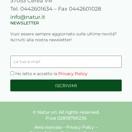
37053 Cerea VR
Tel. 0442601634 – Fax 0442601028
info@natur.it
NEWSLETTER
Vuoi essere sempre aggiornato sulle ultime novità?
Iscriviti alla nostra newsletter!
La
tua
e-
Privacy
Ho letto e accetto la
Privacy Policy
mail
ISCRIVIMI
© Natur srl. All rights reserved.
P.iva 02818790236
Area riservata
–
Privacy Policy
–