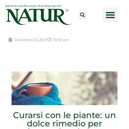
Vai
al
contenuto
CONSULENZE ONLINE
LAVORA CON NOI
PUNTI VENDI
Dicembre 13, 2017
10:10 am
Curarsi con le piante: un
dolce rimedio per