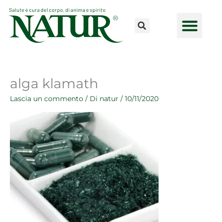
Vai
al
contenuto
CONSULENZE ONLINE
LAVORA CON NOI
PUNTI VENDI
alga klamath
Lascia un commento
/ Di
natur
/
10/11/2020