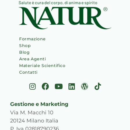
Formazione
Shop
Blog
Area Agenti
Materiale Scientifico
Contatti
I
F
Y
L
W
T
n
a
o
i
o
i
s
c
u
n
r
k
Gestione e Marketing
t
e
t
k
d
t
a
b
u
e
p
o
Via M. Macchi 10
g
o
b
d
r
k
20124 Milano Italia
r
o
e
i
e
P. Iva 02818790236