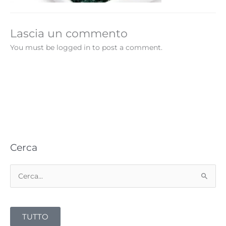
Lascia un commento
You must be logged in to post a comment.
Cerca
C
e
r
TUTTO
c