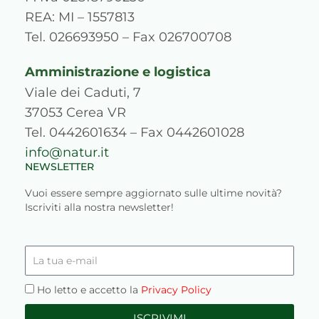
a
k
n
s
REA: MI – 1557813
m
s
Tel. 026693950 – Fax 026700708
Amministrazione e logistica
Viale dei Caduti, 7
37053 Cerea VR
Tel. 0442601634 – Fax 0442601028
info@natur.it
NEWSLETTER
Vuoi essere sempre aggiornato sulle ultime novità?
Iscriviti alla nostra newsletter!
La
tua
e-
Privacy
Ho letto e accetto la
Privacy Policy
mail
ISCRIVIMI