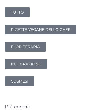
r
TUTTO
c
a
:
RICETTE VEGANE DELLO CHEF
FLORITERAPIA
INTEGRAZIONE
COSMESI
Più cercati: