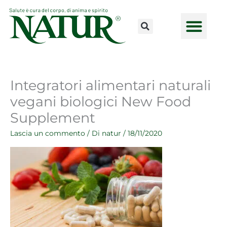
Vai
al
contenuto
CONSULENZE ONLINE
LAVORA CON NOI
PUNTI VENDI
Integratori alimentari naturali
vegani biologici New Food
Supplement
Lascia un commento
/ Di
natur
/
18/11/2020