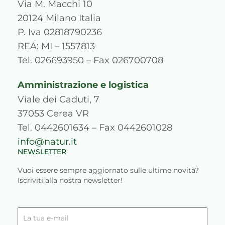
a
b
u
e
p
o
Via M. Macchi 10
g
o
b
d
r
k
20124 Milano Italia
r
o
e
i
e
P. Iva 02818790236
a
k
n
s
REA: MI – 1557813
m
s
Tel. 026693950 – Fax 026700708
Amministrazione e logistica
Viale dei Caduti, 7
37053 Cerea VR
Tel. 0442601634 – Fax 0442601028
info@natur.it
NEWSLETTER
Vuoi essere sempre aggiornato sulle ultime novità?
Iscriviti alla nostra newsletter!
La
tua