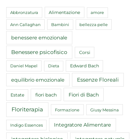
Abbronzatura
Alimentazione
amore
Ann Callaghan
Bambini
bellezza pelle
benessere emozionale
Benessere psicofisico
Corsi
Edward Bach
Daniel Mapel
Dieta
equilibrio emozionale
Essenze Floreali
Fiori di Bach
fiori bach
Estate
Floriterapia
Formazione
Giusy Messina
Integratore Alimentare
Indigo Essences
integratore biologico
integratore naturale