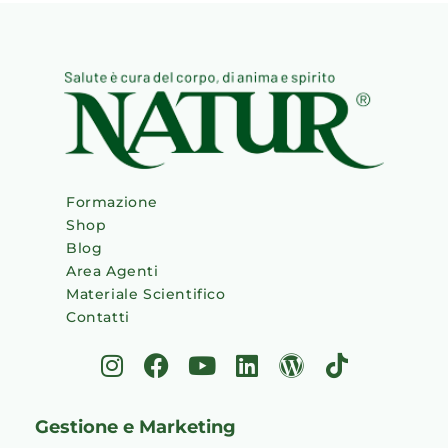
Formazione
Shop
Blog
Area Agenti
Materiale Scientifico
Contatti
I
F
Y
L
W
T
n
a
o
i
o
i
s
c
u
n
r
k
Gestione e Marketing
t
e
t
k
d
t