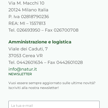
a
b
u
e
p
o
Via M. Macchi 10
g
o
b
d
r
k
20124 Milano Italia
r
o
e
i
e
P. Iva 02818790236
a
k
n
s
REA: MI – 1557813
m
s
Tel. 026693950 – Fax 026700708
Amministrazione e logistica
Viale dei Caduti, 7
37053 Cerea VR
Tel. 0442601634 – Fax 0442601028
info@natur.it
NEWSLETTER
Vuoi essere sempre aggiornato sulle ultime novità?
Iscriviti alla nostra newsletter!
La
tua