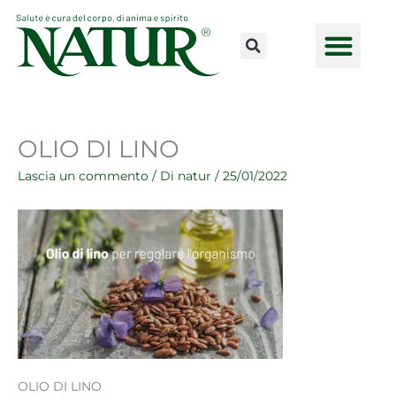
Vai
al
contenuto
CONSULENZE ONLINE
LAVORA CON NOI
PUNTI VENDI
OLIO DI LINO
Lascia un commento
/ Di
natur
/
25/01/2022
OLIO DI LINO