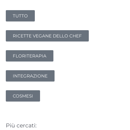
e
r
TUTTO
c
a
:
RICETTE VEGANE DELLO CHEF
FLORITERAPIA
INTEGRAZIONE
COSMESI
Più cercati: